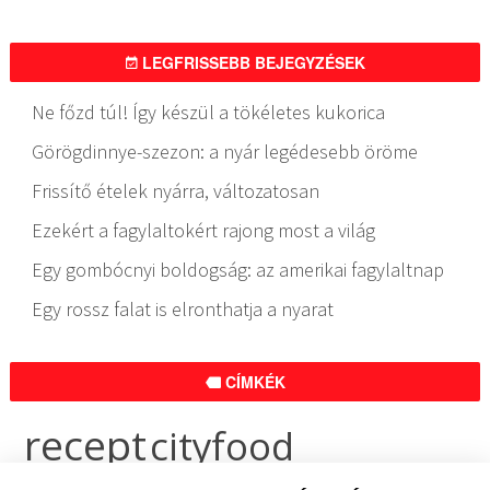
LEGFRISSEBB BEJEGYZÉSEK
Ne főzd túl! Így készül a tökéletes kukorica
Görögdinnye-szezon: a nyár legédesebb öröme
Frissítő ételek nyárra, változatosan
Ezekért a fagylaltokért rajong most a világ
Egy gombócnyi boldogság: az amerikai fagylaltnap
Egy rossz falat is elronthatja a nyarat
CÍMKÉK
recept
cityfood