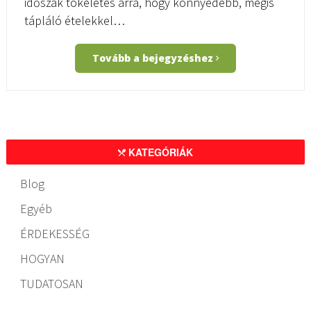
időszak tökéletes arra, hogy könnyedebb, mégis
tápláló ételekkel…
Tovább a bejegyzéshez
KATEGÓRIÁK
Blog
Egyéb
ÉRDEKESSÉG
HOGYAN
TUDATOSAN