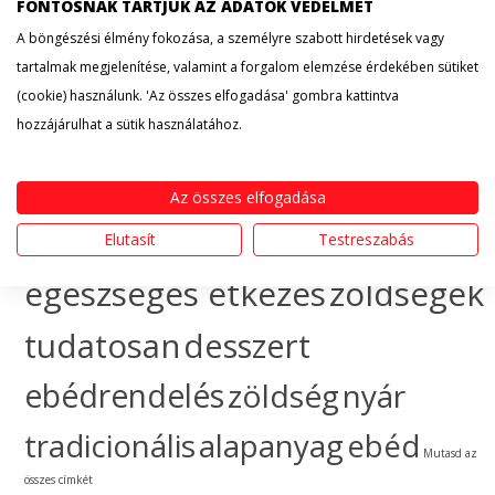
érdekesség
hogyan
FONTOSNAK TARTJUK AZ ADATOK VÉDELMÉT
A böngészési élmény fokozása, a személyre szabott hirdetések vagy
készítsem
egészséges
tartalmak megjelenítése, valamint a forgalom elemzése érdekében sütiket
(cookie) használunk. 'Az összes elfogadása' gombra kattintva
táplálkozás
sütemény
hozzájárulhat a sütik használatához.
gyümölcs
ünnep
ebéd
Az összes elfogadása
házhozszállítás
hogyan
Elutasít
Testreszabás
egészséges étkezés
zöldségek
tudatosan
desszert
ebédrendelés
zöldség
nyár
tradicionális
alapanyag
ebéd
Mutasd az
összes címkét