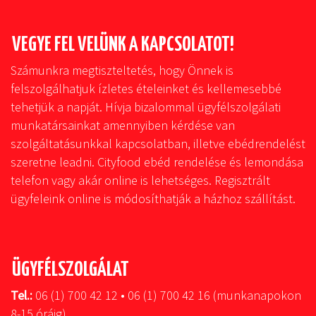
VEGYE FEL VELÜNK A KAPCSOLATOT!
Számunkra megtiszteltetés, hogy Önnek is
felszolgálhatjuk ízletes ételeinket és kellemesebbé
tehetjük a napját. Hívja bizalommal ügyfélszolgálati
munkatársainkat amennyiben kérdése van
szolgáltatásunkkal kapcsolatban, illetve ebédrendelést
szeretne leadni. Cityfood ebéd rendelése és lemondása
telefon vagy akár online is lehetséges. Regisztrált
ügyfeleink online is módosíthatják a házhoz szállítást.
ÜGYFÉLSZOLGÁLAT
Tel.:
06 (1) 700 42 12 • 06 (1) 700 42 16 (munkanapokon
8-15 óráig)