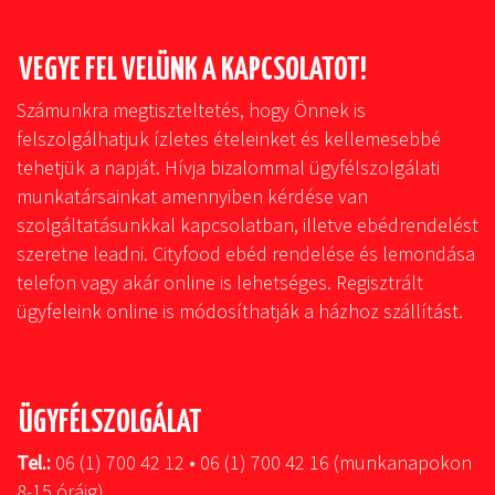
VEGYE FEL VELÜNK A KAPCSOLATOT!
Számunkra megtiszteltetés, hogy Önnek is
felszolgálhatjuk ízletes ételeinket és kellemesebbé
tehetjük a napját. Hívja bizalommal ügyfélszolgálati
munkatársainkat amennyiben kérdése van
szolgáltatásunkkal kapcsolatban, illetve ebédrendelést
szeretne leadni. Cityfood ebéd rendelése és lemondása
telefon vagy akár online is lehetséges. Regisztrált
ügyfeleink online is módosíthatják a házhoz szállítást.
ÜGYFÉLSZOLGÁLAT
Tel.:
06 (1) 700 42 12 • 06 (1) 700 42 16 (munkanapokon
8-15 óráig)