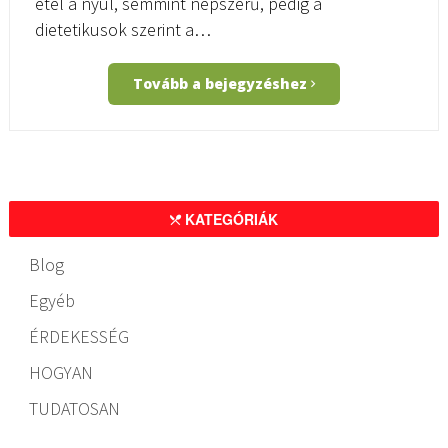
étel a nyúl, semmint népszerű, pedig a
dietetikusok szerint a…
Tovább a bejegyzéshez
KATEGÓRIÁK
Blog
Egyéb
ÉRDEKESSÉG
HOGYAN
TUDATOSAN