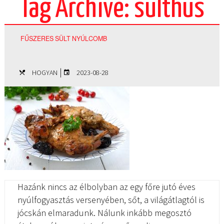
Tag Archive: sülthús
FŰSZERES SÜLT NYÚLCOMB
|
HOGYAN
2023-08-28
Hazánk nincs az élbolyban az egy főre jutó éves
nyúlfogyasztás versenyében, sőt, a világátlagtól is
jócskán elmaradunk. Nálunk inkább megosztó