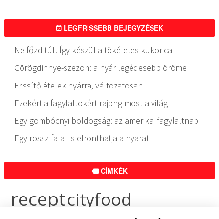
LEGFRISSEBB BEJEGYZÉSEK
Ne főzd túl! Így készül a tökéletes kukorica
Görögdinnye-szezon: a nyár legédesebb öröme
Frissítő ételek nyárra, változatosan
Ezekért a fagylaltokért rajong most a világ
Egy gombócnyi boldogság: az amerikai fagylaltnap
Egy rossz falat is elronthatja a nyarat
CÍMKÉK
recept
cityfood