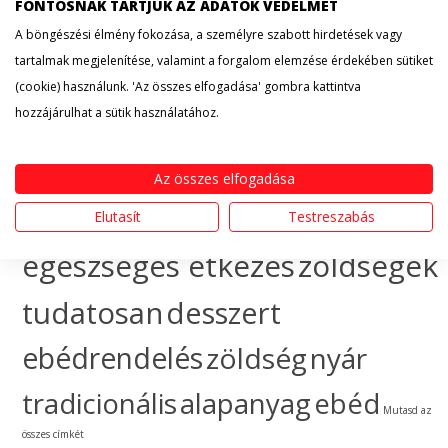
érdekesség
hogyan
FONTOSNAK TARTJUK AZ ADATOK VÉDELMÉT
A böngészési élmény fokozása, a személyre szabott hirdetések vagy
készítsem
egészséges
tartalmak megjelenítése, valamint a forgalom elemzése érdekében sütiket
(cookie) használunk. 'Az összes elfogadása' gombra kattintva
táplálkozás
sütemény
hozzájárulhat a sütik használatához.
gyümölcs
ünnep
ebéd
Az összes elfogadása
házhozszállítás
hogyan
Elutasít
Testreszabás
egészséges étkezés
zöldségek
tudatosan
desszert
ebédrendelés
zöldség
nyár
tradicionális
alapanyag
ebéd
Mutasd az
összes címkét