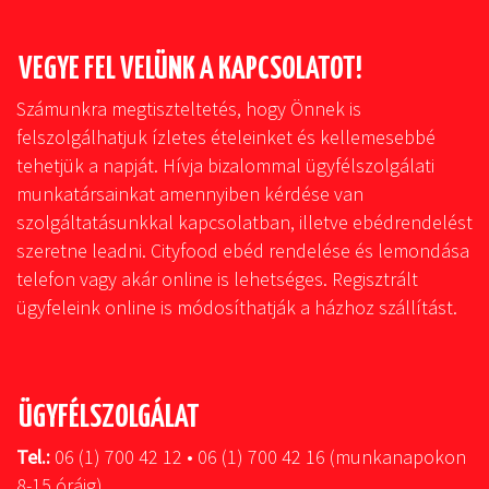
VEGYE FEL VELÜNK A KAPCSOLATOT!
Számunkra megtiszteltetés, hogy Önnek is
felszolgálhatjuk ízletes ételeinket és kellemesebbé
tehetjük a napját. Hívja bizalommal ügyfélszolgálati
munkatársainkat amennyiben kérdése van
szolgáltatásunkkal kapcsolatban, illetve ebédrendelést
szeretne leadni. Cityfood ebéd rendelése és lemondása
telefon vagy akár online is lehetséges. Regisztrált
ügyfeleink online is módosíthatják a házhoz szállítást.
ÜGYFÉLSZOLGÁLAT
Tel.:
06 (1) 700 42 12 • 06 (1) 700 42 16 (munkanapokon
8-15 óráig)