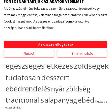
érdekesség
hogyan
FONTOSNAK TARTJUK AZ ADATOK VÉDELMÉT
A böngészési élmény fokozása, a személyre szabott hirdetések vagy
készítsem
egészséges
tartalmak megjelenítése, valamint a forgalom elemzése érdekében sütiket
(cookie) használunk. 'Az összes elfogadása' gombra kattintva
táplálkozás
sütemény
hozzájárulhat a sütik használatához.
gyümölcs
ünnep
ebéd
Az összes elfogadása
házhozszállítás
hogyan
Elutasít
Testreszabás
egészséges étkezés
zöldségek
tudatosan
desszert
ebédrendelés
nyár
zöldség
tradicionális
alapanyag
ebéd
Mutasd az
összes címkét