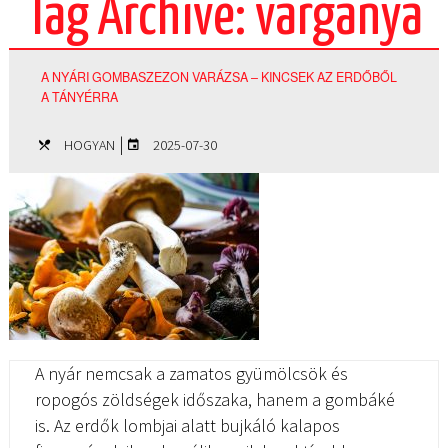
Tag Archive: vargánya
A NYÁRI GOMBASZEZON VARÁZSA – KINCSEK AZ ERDŐBŐL
A TÁNYÉRRA
|
HOGYAN
2025-07-30
A nyár nemcsak a zamatos gyümölcsök és
ropogós zöldségek időszaka, hanem a gombáké
is. Az erdők lombjai alatt bujkáló kalapos