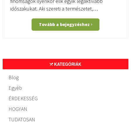
finomságok ilyenkor élik egyik legaktívabb
időszakukat. Aki szereti a természetet,…
Tovább a bejegyzéshez
KATEGÓRIÁK
Blog
Egyéb
ÉRDEKESSÉG
HOGYAN
TUDATOSAN