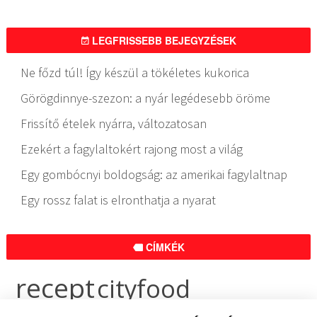
LEGFRISSEBB BEJEGYZÉSEK
Ne főzd túl! Így készül a tökéletes kukorica
Görögdinnye-szezon: a nyár legédesebb öröme
Frissítő ételek nyárra, változatosan
Ezekért a fagylaltokért rajong most a világ
Egy gombócnyi boldogság: az amerikai fagylaltnap
Egy rossz falat is elronthatja a nyarat
CÍMKÉK
recept
cityfood