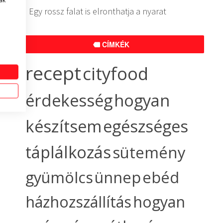
ak
Egy rossz falat is elronthatja a nyarat
CÍMKÉK
recept
cityfood
érdekesség
hogyan
készítsem
egészséges
táplálkozás
sütemény
gyümölcs
ünnep
ebéd
házhozszállítás
hogyan