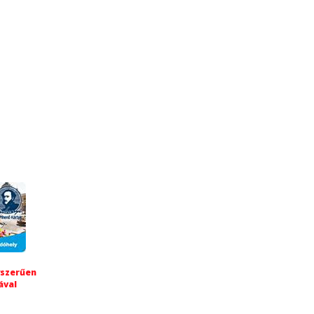
yszerűen
ával