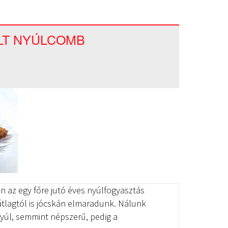
LT NYÚLCOMB
n az egy főre jutó éves nyúlfogyasztás
gátlagtól is jócskán elmaradunk. Nálunk
yúl, semmint népszerű, pedig a