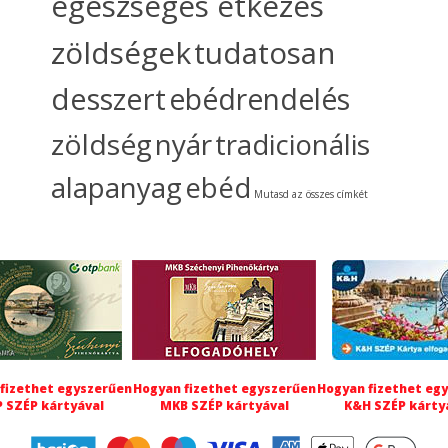
egészséges étkezés
zöldségek
tudatosan
desszert
ebédrendelés
zöldség
nyár
tradicionális
alapanyag
ebéd
Mutasd az összes címkét
fizethet egyszerűen
Hogyan fizethet egyszerűen
Hogyan fizethet eg
 SZÉP kártyával
MKB SZÉP kártyával
K&H SZÉP kárty