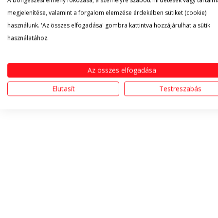
A böngészési élmény fokozása, a személyre szabott hirdetések vagy tartalm
megjelenítése, valamint a forgalom elemzése érdekében sütiket (cookie)
használunk. 'Az összes elfogadása' gombra kattintva hozzájárulhat a sütik
használatához.
Az összes elfogadása
Elutasít
Testreszabás