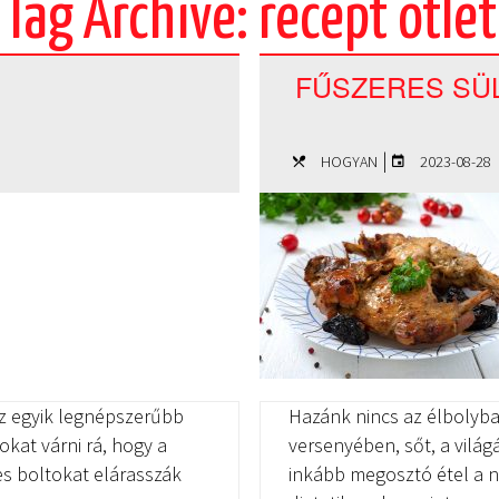
Tag Archive: recept ötlet
FŰSZERES SÜ
|
HOGYAN
2023-08-28
z egyik legnépszerűbb
Hazánk nincs az élbolyba
okat várni rá, hogy a
versenyében, sőt, a vilá
es boltokat elárasszák
inkább megosztó étel a n