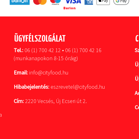
Barion
ÜGYFÉLSZOLGÁLAT
C
Tel.:
06 (1) 700 42 12 • 06 (1) 700 42 16
S
(munkanapokon 8-15 óráig)
Ü
Email:
info@cityfood.hu
Ü
Hibabejelentés:
eszrevetel@cityfood.hu
A
Cím:
2220 Vecsés, Új Ecseri út 2.
C
a