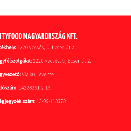
ITYFOOD MAGYARORSZÁG KFT.
zékhely:
2220 Vecsés, Új Ecseri út 2.
gyfélszolgálat:
2220 Vecsés, Új Ecseri út 2.
gyvezető:
Vlajku Levente
dószám:
14228261-2-13.
égjegyzék szám:
13-09-118378