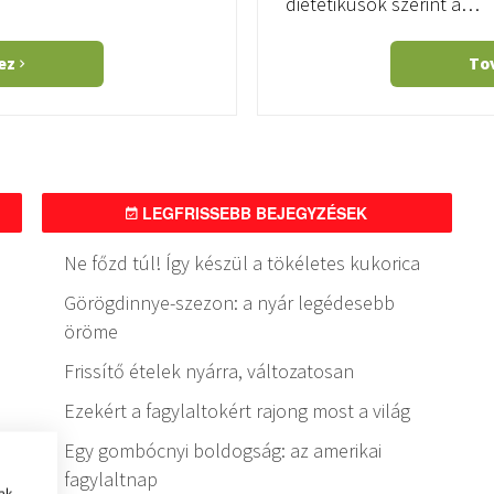
dietetikusok szerint a…
hez
To
LEGFRISSEBB BEJEGYZÉSEK
Ne főzd túl! Így készül a tökéletes kukorica
Görögdinnye-szezon: a nyár legédesebb
öröme
Frissítő ételek nyárra, változatosan
Ezekért a fagylaltokért rajong most a világ
Egy gombócnyi boldogság: az amerikai
fagylaltnap