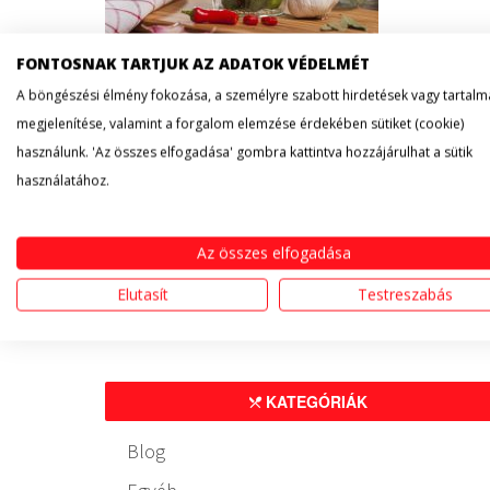
FONTOSNAK TARTJUK AZ ADATOK VÉDELMÉT
A böngészési élmény fokozása, a személyre szabott hirdetések vagy tartalm
A kovászolás ősi technikája az elmúlt évtiz
megjelenítése, valamint a forgalom elemzése érdekében sütiket (cookie)
egyre többen fedezik fel az eljárásban rejlő
használunk. 'Az összes elfogadása' gombra kattintva hozzájárulhat a sütik
kovászolt ételek egészségügyi előnyeit. Ko
használatához.
uborkát érdemes,…
Az összes elfogadása
Tovább a bejegyzés
Elutasít
Testreszabás
KATEGÓRIÁK
Blog