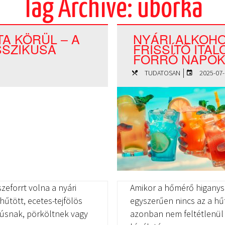
Tag Archive: uborka
A KÖRÜL – A
NYÁRI ALKOH
SSZIKUSA
FRISSÍTŐ ITA
FORRÓ NAPO
|
TUDATOSAN
2025-07-
zeforrt volna a nyári
Amikor a hőmérő higanysz
hűtött, ecetes-tejfölös
egyszerűen nincs az a hű
 húsnak, pörköltnek vagy
azonban nem feltétlenül 