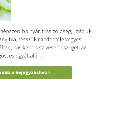
népszerűbb nyári friss zöldség, imádjuk
anyítva, tesszük mindenféle vegyes
ban, nasiként is szívesen eszegeti az
ogós, és egyáltalán…
vább a bejegyzéshez