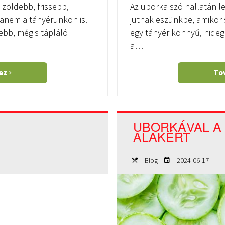
 zöldebb, frissebb,
Az uborka szó hallatán 
anem a tányérunkon is.
jutnak eszünkbe, amikor
ebb, mégis tápláló
egy tányér könnyű, hideg
a…
hez
To
UBORKÁVAL A
ALAKÉRT
|
Blog
2024-06-17