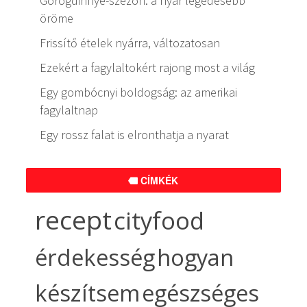
Görögdinnye-szezon: a nyár legédesebb
öröme
Frissítő ételek nyárra, változatosan
Ezekért a fagylaltokért rajong most a világ
Egy gombócnyi boldogság: az amerikai
fagylaltnap
Egy rossz falat is elronthatja a nyarat
CÍMKÉK
recept
cityfood
érdekesség
hogyan
készítsem
egészséges