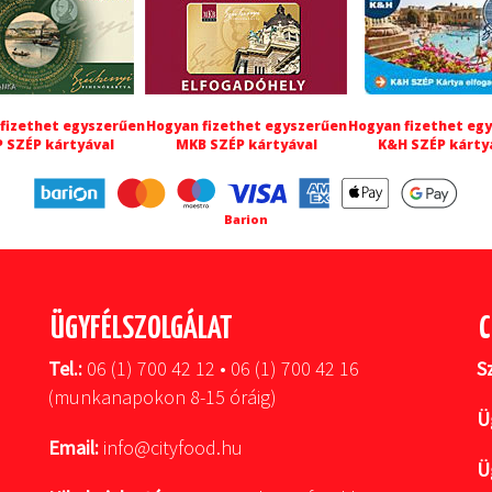
fizethet egyszerűen
Hogyan fizethet egyszerűen
Hogyan fizethet eg
 SZÉP kártyával
MKB SZÉP kártyával
K&H SZÉP kárty
Barion
ÜGYFÉLSZOLGÁLAT
C
Tel.:
06 (1) 700 42 12 • 06 (1) 700 42 16
S
(munkanapokon 8-15 óráig)
Ü
Email:
info@cityfood.hu
Ü