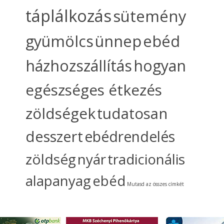
táplálkozás
sütemény
gyümölcs
ünnep
ebéd
házhozszállítás
hogyan
egészséges étkezés
zöldségek
tudatosan
desszert
ebédrendelés
zöldség
nyár
tradicionális
alapanyag
ebéd
Mutasd az összes címkét