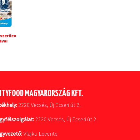
yszerűen
ával
ITYFOOD MAGYARORSZÁG KFT.
zékhely:
2220 Vecsés, Új Ecseri út 2.
gyfélszolgálat:
2220 Vecsés, Új Ecseri út 2.
gyvezető:
Vlajku Levente