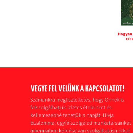
Hogyan 
OTP
VEGYE FEL VELÜNK A KAPCSOLATOT!
Számunkra megtiszteltetés, hogy Önnek is
felszolgálhatjuk ízletes ételeinket és
kellemesebbé tehetjük a napját. Hívja
bizalommal ügyfélszolgálati munkatársainkat
amennyiben kérdése van szolgáltatásunkkal