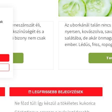
ak
edben reneszánszát éli,
Az uborkánál talán nincs 
 ízek sokszínűségét és a
nyersen, kovászolva, sav
vászolni bizony nem csak
salátába, de akár önmagá
ember. Lédús, friss, rop
hez
To
LEGFRISSEBB BEJEGYZÉSEK
Ne főzd túl! Így készül a tökéletes kukorica