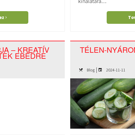
kínálatára…
hez
To
JA – KREATÍV
TÉLEN-NYÁRO
ETEK EBÉDRE
|
Blog
2024-11-11