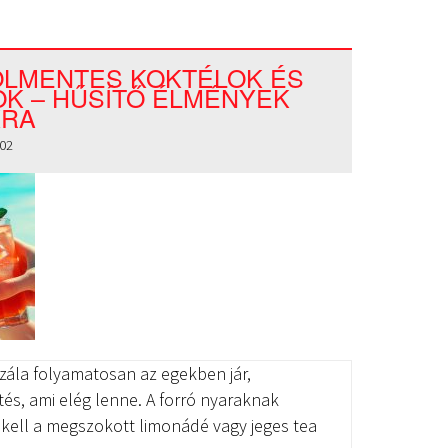
OLMENTES KOKTÉLOK ÉS
LOK – HŰSÍTŐ ÉLMÉNYEK
KRA
02
ála folyamatosan az egekben jár,
tés, ami elég lenne. A forró nyaraknak
kell a megszokott limonádé vagy jeges tea