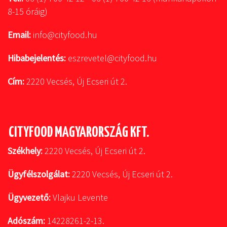
8-15 óráig)
Email:
info@cityfood.hu
Hibabejelentés:
eszrevetel@cityfood.hu
Cím:
2220 Vecsés, Új Ecseri út 2.
CITYFOOD MAGYARORSZÁG KFT.
Székhely:
2220 Vecsés, Új Ecseri út 2.
Ügyfélszolgálat:
2220 Vecsés, Új Ecseri út 2.
Ügyvezető:
Vlajku Levente
Adószám:
14228261-2-13.