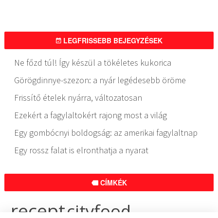
LEGFRISSEBB BEJEGYZÉSEK
Ne főzd túl! Így készül a tökéletes kukorica
Görögdinnye-szezon: a nyár legédesebb öröme
Frissítő ételek nyárra, változatosan
Ezekért a fagylaltokért rajong most a világ
Egy gombócnyi boldogság: az amerikai fagylaltnap
Egy rossz falat is elronthatja a nyarat
CÍMKÉK
recept
cityfood