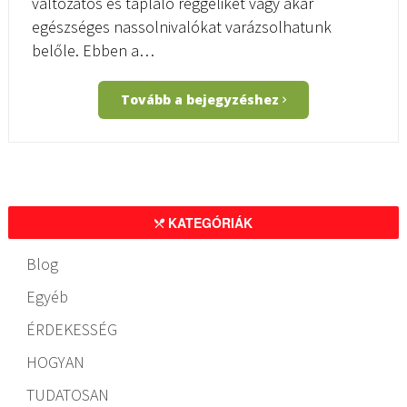
változatos és tápláló reggeliket vagy akár
egészséges nassolnivalókat varázsolhatunk
belőle. Ebben a…
Tovább a bejegyzéshez
KATEGÓRIÁK
Blog
Egyéb
ÉRDEKESSÉG
HOGYAN
TUDATOSAN