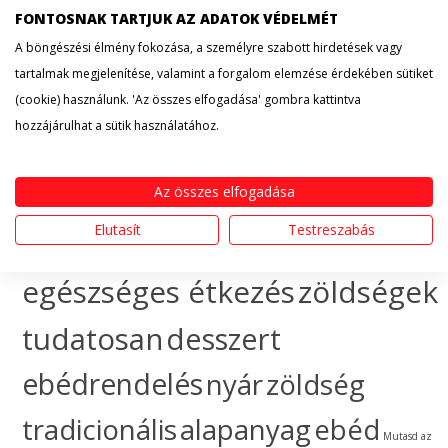
FONTOSNAK TARTJUK AZ ADATOK VÉDELMÉT
érdekesség
hogyan
A böngészési élmény fokozása, a személyre szabott hirdetések vagy
tartalmak megjelenítése, valamint a forgalom elemzése érdekében sütiket
készítsem
egészséges
(cookie) használunk. 'Az összes elfogadása' gombra kattintva
hozzájárulhat a sütik használatához.
táplálkozás
sütemény
gyümölcs
ünnep
ebéd
Az összes elfogadása
Elutasít
Testreszabás
házhozszállítás
hogyan
egészséges étkezés
zöldségek
tudatosan
desszert
ebédrendelés
nyár
zöldség
tradicionális
alapanyag
ebéd
Mutasd az