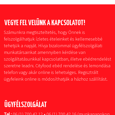
VEGYE FEL VELÜNK A KAPCSOLATOT!
Számunkra megtiszteltetés, hogy Önnek is
felszolgálhatjuk ízletes ételeinket és kellemesebbé
tehetjük a napját. Hívja bizalommal ügyfélszolgálati
munkatársainkat amennyiben kérdése van
szolgáltatásunkkal kapcsolatban, illetve ebédrendelést
szeretne leadni. Cityfood ebéd rendelése és lemondása
telefon vagy akár online is lehetséges. Regisztrált
ügyfeleink online is módosíthatják a házhoz szállítást.
ÜGYFÉLSZOLGÁLAT
Tel.:
06 (1) 700 42 12 • 06 (1) 700 42 16 (munkanapokon