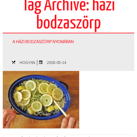
Tag Archive: házi
bodzaszörp
A HÁZI BODZASZÖRP NYOMÁBAN
|
HOGYAN
2018-05-14