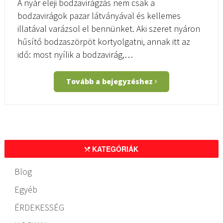
A nyár eleji bodzavirágzás nem csak a
bodzavirágok pazar látványával és kellemes
illatával varázsol el bennünket. Aki szeret nyáron
hűsítő bodzaszörpöt kortyolgatni, annak itt az
idő: most nyílik a bodzavirág,…
Tovább a bejegyzéshez
KATEGÓRIÁK
Blog
Egyéb
ÉRDEKESSÉG