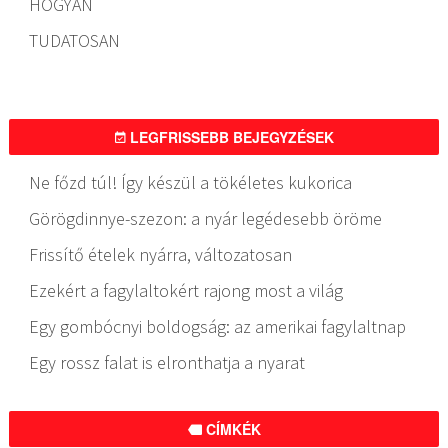
HOGYAN
TUDATOSAN
LEGFRISSEBB BEJEGYZÉSEK
Ne főzd túl! Így készül a tökéletes kukorica
Görögdinnye-szezon: a nyár legédesebb öröme
Frissítő ételek nyárra, változatosan
Ezekért a fagylaltokért rajong most a világ
Egy gombócnyi boldogság: az amerikai fagylaltnap
Egy rossz falat is elronthatja a nyarat
CÍMKÉK