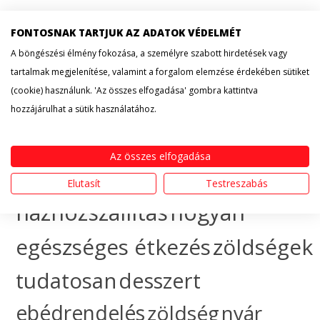
recept
cityfood
FONTOSNAK TARTJUK AZ ADATOK VÉDELMÉT
A böngészési élmény fokozása, a személyre szabott hirdetések vagy
érdekesség
hogyan
tartalmak megjelenítése, valamint a forgalom elemzése érdekében sütiket
(cookie) használunk. 'Az összes elfogadása' gombra kattintva
készítsem
egészséges
hozzájárulhat a sütik használatához.
táplálkozás
sütemény
Az összes elfogadása
gyümölcs
ünnep
ebéd
Elutasít
Testreszabás
házhozszállítás
hogyan
egészséges étkezés
zöldségek
tudatosan
desszert
ebédrendelés
zöldség
nyár