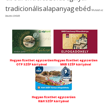
tradicionális
alapanyag
ebéd
Mutasd az
összes címkét
Hogyan fizethet egyszerűen
Hogyan fizethet egyszerűen
OTP SZÉP kártyával
MKB SZÉP kártyával
Hogyan fizethet egyszerűen
K&H SZÉP kártyával