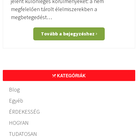
jelent különleges körülményeket: a nem
megfelelően tárolt élelmiszerekben a
megbetegedést…
Tovább a bejegyzéshez
KATEGÓRIÁK
Blog
Egyéb
ÉRDEKESSÉG
HOGYAN
TUDATOSAN