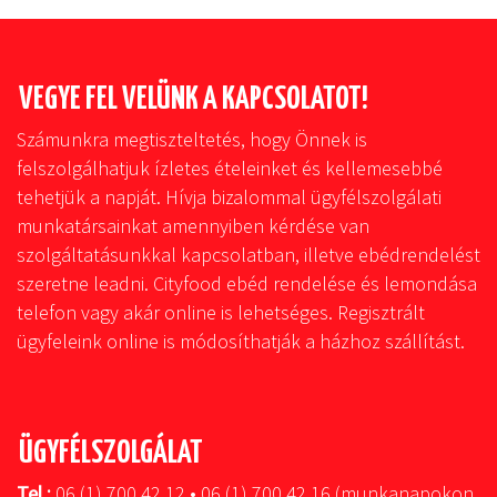
VEGYE FEL VELÜNK A KAPCSOLATOT!
Számunkra megtiszteltetés, hogy Önnek is
felszolgálhatjuk ízletes ételeinket és kellemesebbé
tehetjük a napját. Hívja bizalommal ügyfélszolgálati
munkatársainkat amennyiben kérdése van
szolgáltatásunkkal kapcsolatban, illetve ebédrendelést
szeretne leadni. Cityfood ebéd rendelése és lemondása
telefon vagy akár online is lehetséges. Regisztrált
ügyfeleink online is módosíthatják a házhoz szállítást.
ÜGYFÉLSZOLGÁLAT
Tel.:
06 (1) 700 42 12 • 06 (1) 700 42 16 (munkanapokon