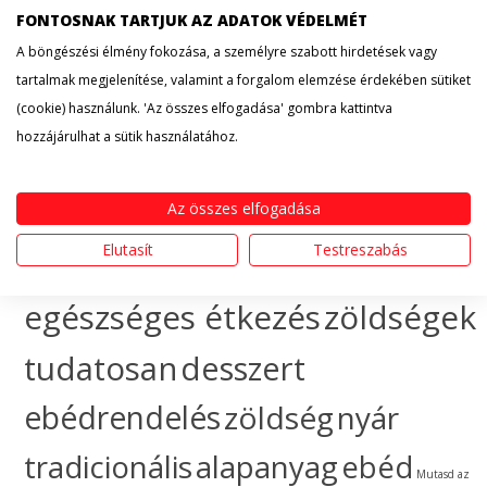
FONTOSNAK TARTJUK AZ ADATOK VÉDELMÉT
érdekesség
hogyan
A böngészési élmény fokozása, a személyre szabott hirdetések vagy
tartalmak megjelenítése, valamint a forgalom elemzése érdekében sütiket
készítsem
egészséges
(cookie) használunk. 'Az összes elfogadása' gombra kattintva
hozzájárulhat a sütik használatához.
táplálkozás
sütemény
gyümölcs
ünnep
ebéd
Az összes elfogadása
Elutasít
Testreszabás
házhozszállítás
hogyan
egészséges étkezés
zöldségek
tudatosan
desszert
ebédrendelés
zöldség
nyár
tradicionális
alapanyag
ebéd
Mutasd az