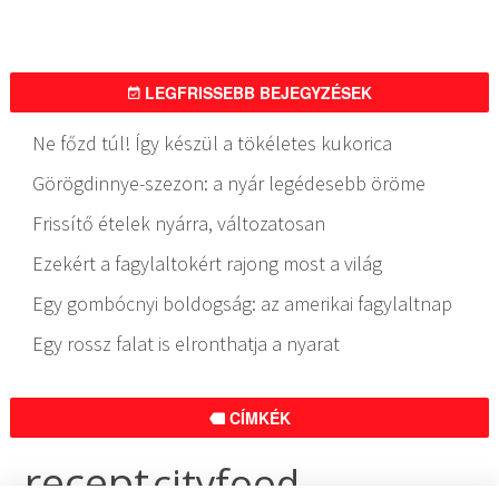
LEGFRISSEBB BEJEGYZÉSEK
Ne főzd túl! Így készül a tökéletes kukorica
Görögdinnye-szezon: a nyár legédesebb öröme
Frissítő ételek nyárra, változatosan
Ezekért a fagylaltokért rajong most a világ
Egy gombócnyi boldogság: az amerikai fagylaltnap
Egy rossz falat is elronthatja a nyarat
CÍMKÉK
recept
cityfood