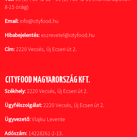
8-15 óráig)
Email:
info@cityfood.hu
Hibabejelentés:
eszrevetel@cityfood.hu
Cím:
2220 Vecsés, Új Ecseri út 2.
CITYFOOD MAGYARORSZÁG KFT.
Székhely:
2220 Vecsés, Új Ecseri út 2.
Ügyfélszolgálat:
2220 Vecsés, Új Ecseri út 2.
Ügyvezető:
Vlajku Levente
Adószám:
14228261-2-13.