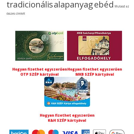
tradicionális
alapanyag
ebéd
Mutasd az
összes címkét
Hogyan fizethet egyszerűen
Hogyan fizethet egyszerűen
OTP SZÉP kártyával
MKB SZÉP kártyával
Hogyan fizethet egyszerűen
K&H SZÉP kártyával