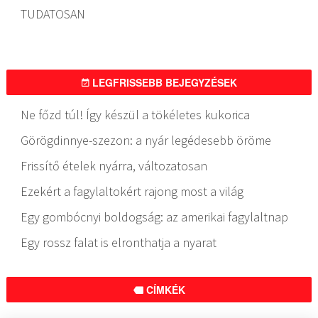
TUDATOSAN
LEGFRISSEBB BEJEGYZÉSEK
Ne főzd túl! Így készül a tökéletes kukorica
Görögdinnye-szezon: a nyár legédesebb öröme
Frissítő ételek nyárra, változatosan
Ezekért a fagylaltokért rajong most a világ
Egy gombócnyi boldogság: az amerikai fagylaltnap
Egy rossz falat is elronthatja a nyarat
CÍMKÉK