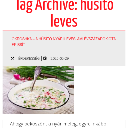
Tag Archive: hűsítő
leves
OKROSHKA – A HŰSÍTŐ NYÁRI LEVES, AMI ÉVSZÁZADOK ÓTA
FRISSÍT
|
ÉRDEKESSÉG
2025-05-29
Ahogy beköszönt a nyári meleg, egyre inkább