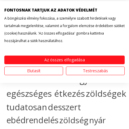
recept
cityfood
FONTOSNAK TARTJUK AZ ADATOK VÉDELMÉT
érdekesség
hogyan
A böngészési élmény fokozása, a személyre szabott hirdetések vagy
tartalmak megjelenítése, valamint a forgalom elemzése érdekében sütiket
készítsem
egészséges
(cookie) használunk. 'Az összes elfogadása' gombra kattintva
hozzájárulhat a sütik használatához.
táplálkozás
sütemény
Az összes elfogadása
gyümölcs
ünnep
ebéd
Elutasít
Testreszabás
házhozszállítás
hogyan
egészséges étkezés
zöldségek
tudatosan
desszert
ebédrendelés
zöldség
nyár