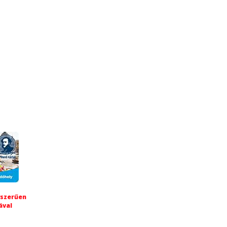
yszerűen
ával