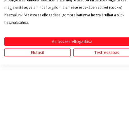
A böngészési élmény fokozása, a személyre szabott hirdetések vagy tartalm
megjelenítése, valamint a forgalom elemzése érdekében sütiket (cookie)
használunk. 'Az összes elfogadása' gombra kattintva hozzájárulhat a sütik
használatához.
Az összes elfogadása
Elutasít
Testreszabás