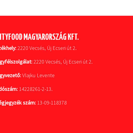
ITYFOOD MAGYARORSZÁG KFT.
zékhely:
2220 Vecsés, Új Ecseri út 2.
gyfélszolgálat:
2220 Vecsés, Új Ecseri út 2.
gyvezető:
Vlajku Levente
dószám:
14228261-2-13.
égjegyzék szám:
13-09-118378