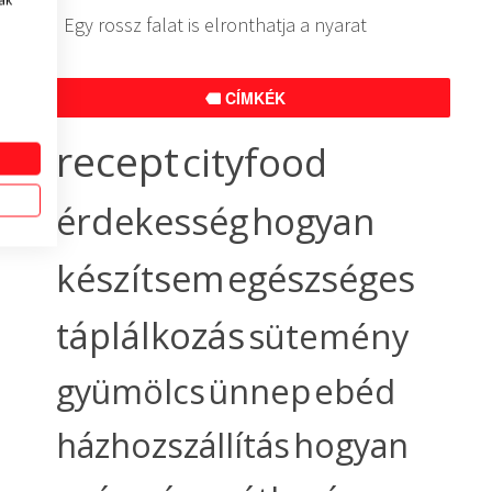
ak
Egy rossz falat is elronthatja a nyarat
CÍMKÉK
recept
cityfood
érdekesség
hogyan
készítsem
egészséges
táplálkozás
sütemény
gyümölcs
ünnep
ebéd
házhozszállítás
hogyan