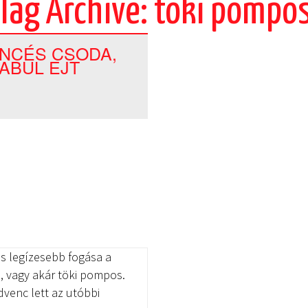
Tag Archive: töki pompo
NCÉS CSODA,
ABUL EJT
s legízesebb fogása a
 vagy akár töki pompos.
dvenc lett az utóbbi