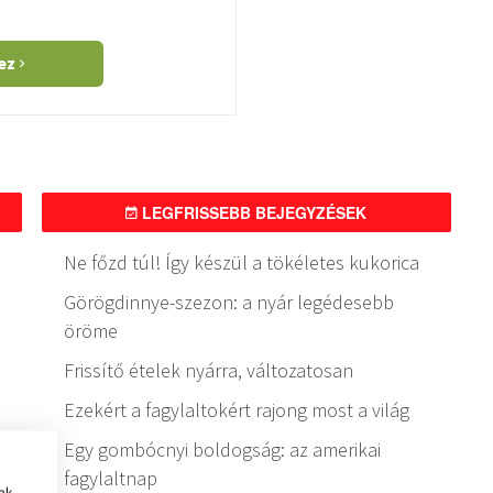
hez
LEGFRISSEBB BEJEGYZÉSEK
Ne főzd túl! Így készül a tökéletes kukorica
Görögdinnye-szezon: a nyár legédesebb
öröme
Frissítő ételek nyárra, változatosan
Ezekért a fagylaltokért rajong most a világ
Egy gombócnyi boldogság: az amerikai
fagylaltnap