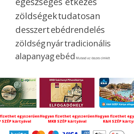
egészséges étkezés
zöldségek
tudatosan
desszert
ebédrendelés
zöldség
nyár
tradicionális
alapanyag
ebéd
Mutasd az összes címkét
fizethet egyszerűen
Hogyan fizethet egyszerűen
Hogyan fizethet eg
 SZÉP kártyával
MKB SZÉP kártyával
K&H SZÉP kárty