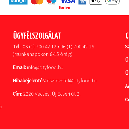
Barion
ÜGYFÉLSZOLGÁLAT
C
Tel.:
06 (1) 700 42 12 • 06 (1) 700 42 16
S
(munkanapokon 8-15 óráig)
Ü
Email:
info@cityfood.hu
Ü
Hibabejelentés:
eszrevetel@cityfood.hu
A
Cím:
2220 Vecsés, Új Ecseri út 2.
C
a