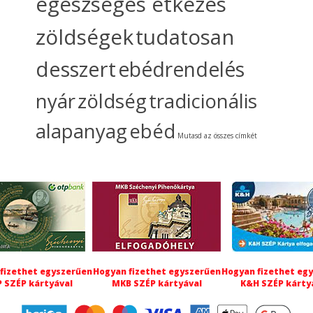
egészséges étkezés
zöldségek
tudatosan
desszert
ebédrendelés
nyár
zöldség
tradicionális
alapanyag
ebéd
Mutasd az összes címkét
fizethet egyszerűen
Hogyan fizethet egyszerűen
Hogyan fizethet eg
 SZÉP kártyával
MKB SZÉP kártyával
K&H SZÉP kárty