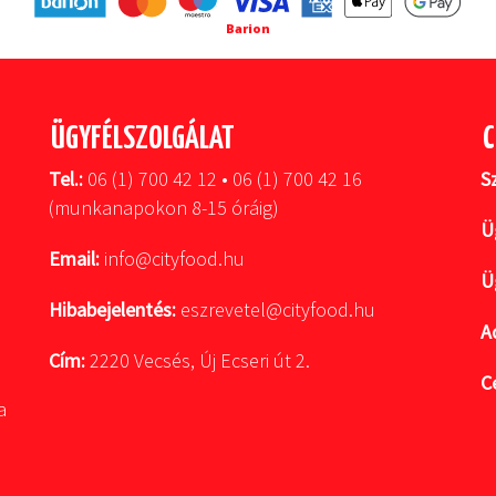
Barion
ÜGYFÉLSZOLGÁLAT
C
Tel.:
06 (1) 700 42 12 • 06 (1) 700 42 16
S
(munkanapokon 8-15 óráig)
Ü
Email:
info@cityfood.hu
Ü
Hibabejelentés:
eszrevetel@cityfood.hu
A
Cím:
2220 Vecsés, Új Ecseri út 2.
C
a