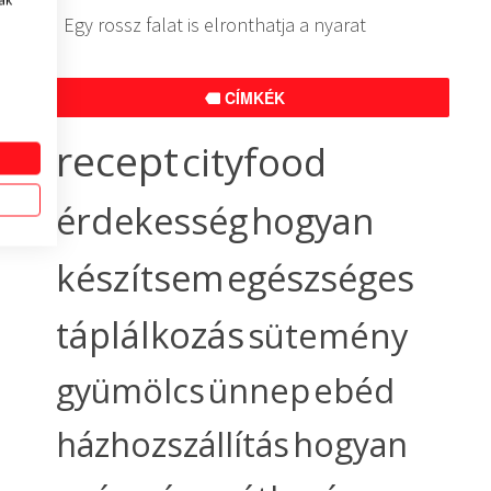
ak
Egy rossz falat is elronthatja a nyarat
CÍMKÉK
recept
cityfood
érdekesség
hogyan
készítsem
egészséges
táplálkozás
sütemény
gyümölcs
ünnep
ebéd
házhozszállítás
hogyan