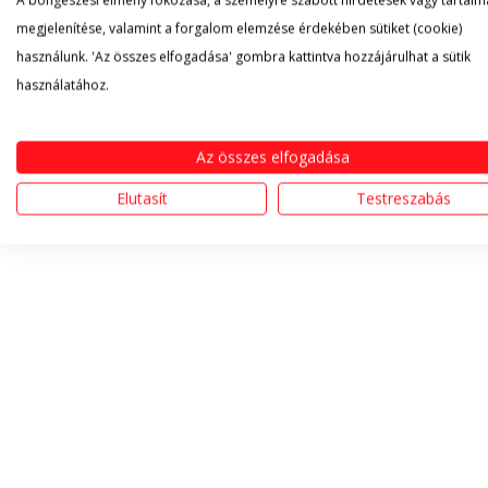
A böngészési élmény fokozása, a személyre szabott hirdetések vagy tartalm
megjelenítése, valamint a forgalom elemzése érdekében sütiket (cookie)
használunk. 'Az összes elfogadása' gombra kattintva hozzájárulhat a sütik
használatához.
Az összes elfogadása
Elutasít
Testreszabás