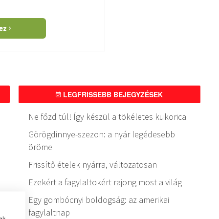
hez
LEGFRISSEBB BEJEGYZÉSEK
Ne főzd túl! Így készül a tökéletes kukorica
Görögdinnye-szezon: a nyár legédesebb
öröme
Frissítő ételek nyárra, változatosan
Ezekért a fagylaltokért rajong most a világ
Egy gombócnyi boldogság: az amerikai
fagylaltnap