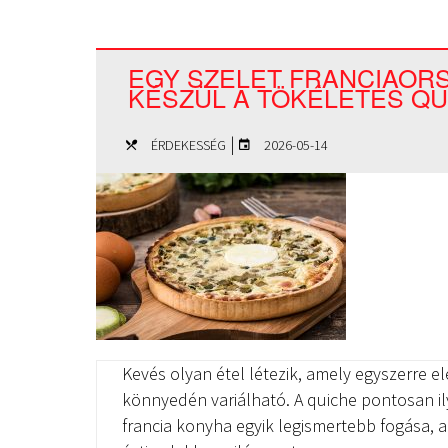
EGY SZELET FRANCIAORS
KÉSZÜL A TÖKÉLETES QU
|
ÉRDEKESSÉG
2026-05-14
Kevés olyan étel létezik, amely egyszerre el
könnyedén variálható. A quiche pontosan ily
francia konyha egyik legismertebb fogása, 