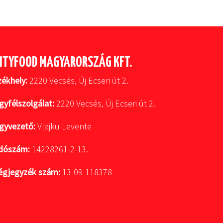
ITYFOOD MAGYARORSZÁG KFT.
zékhely:
2220 Vecsés, Új Ecseri út 2.
gyfélszolgálat:
2220 Vecsés, Új Ecseri út 2.
gyvezető:
Vlajku Levente
dószám:
14228261-2-13.
égjegyzék szám:
13-09-118378