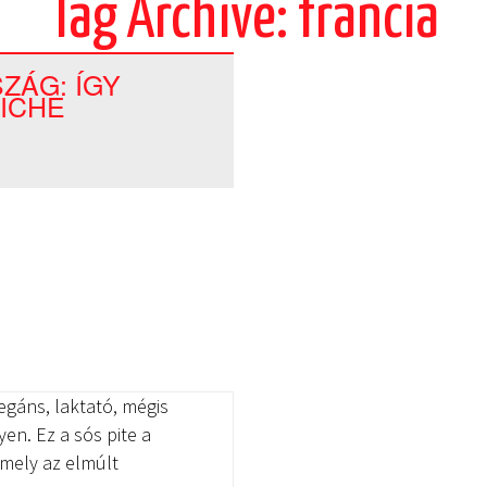
Tag Archive: francia
ZÁG: ÍGY
ICHE
egáns, laktató, mégis
en. Ez a sós pite a
amely az elmúlt