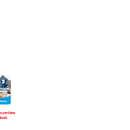
yszerűen
ával