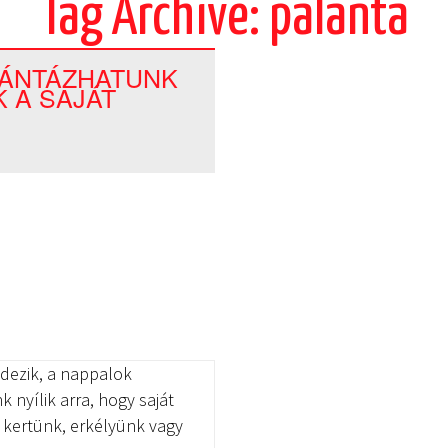
Tag Archive: palánta
LÁNTÁZHATUNK
K A SAJÁT
edezik, a nappalok
nyílik arra, hogy saját
 kertünk, erkélyünk vagy