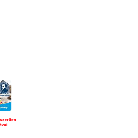
yszerűen
ával