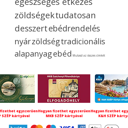
egészséges étkezés
zöldségek
tudatosan
desszert
ebédrendelés
nyár
zöldség
tradicionális
alapanyag
ebéd
Mutasd az összes címkét
fizethet egyszerűen
Hogyan fizethet egyszerűen
Hogyan fizethet eg
 SZÉP kártyával
MKB SZÉP kártyával
K&H SZÉP kárty