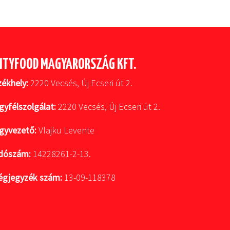
ITYFOOD MAGYARORSZÁG KFT.
zékhely:
2220 Vecsés, Új Ecseri út 2.
gyfélszolgálat:
2220 Vecsés, Új Ecseri út 2.
gyvezető:
Vlajku Levente
dószám:
14228261-2-13.
égjegyzék szám:
13-09-118378