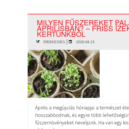
MILYEN FŰSZEREKET PA
ÁPRILISBAN? – FRISS ÍZE
KERTÜNKBŐL
|
ÉRDEKESSÉG
2026-04-23
Április a megújulás hónapja: a természet él
hosszabbodnak, és egyre több lehetőségünk 
fűszernövényeket neveljünk. Ha van egy kis