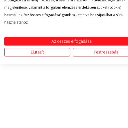
A böngészési élmény fokozása, a személyre szabott hirdetések vagy tartalm
megjelenítése, valamint a forgalom elemzése érdekében sütiket (cookie)
használunk. 'Az összes elfogadása' gombra kattintva hozzájárulhat a sütik
használatához.
Az összes elfogadása
Elutasít
Testreszabás