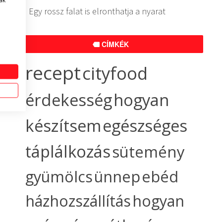
ak
Egy rossz falat is elronthatja a nyarat
CÍMKÉK
recept
cityfood
érdekesség
hogyan
készítsem
egészséges
táplálkozás
sütemény
gyümölcs
ünnep
ebéd
házhozszállítás
hogyan