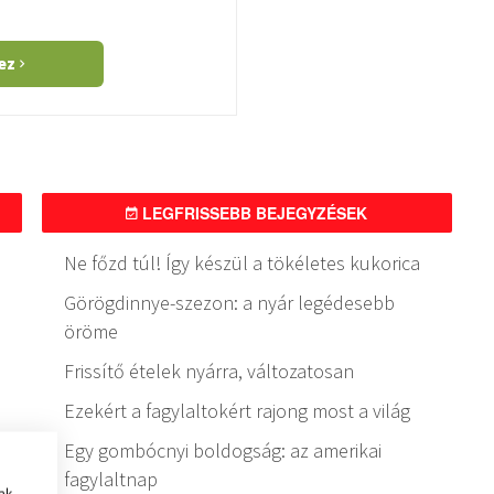
hez
LEGFRISSEBB BEJEGYZÉSEK
Ne főzd túl! Így készül a tökéletes kukorica
Görögdinnye-szezon: a nyár legédesebb
öröme
Frissítő ételek nyárra, változatosan
Ezekért a fagylaltokért rajong most a világ
Egy gombócnyi boldogság: az amerikai
fagylaltnap