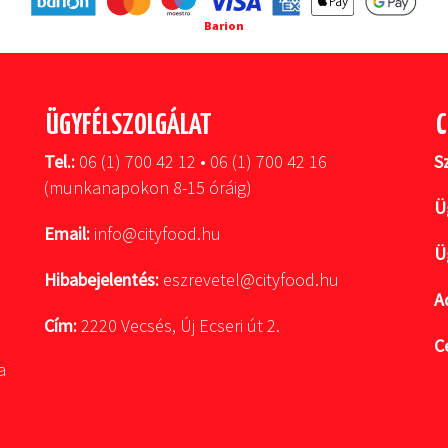
Barion
ÜGYFÉLSZOLGÁLAT
C
Tel.:
06 (1) 700 42 12 • 06 (1) 700 42 16
S
(munkanapokon 8-15 óráig)
Ü
Email:
info@cityfood.hu
Ü
Hibabejelentés:
eszrevetel@cityfood.hu
A
Cím:
2220 Vecsés, Új Ecseri út 2.
C
a