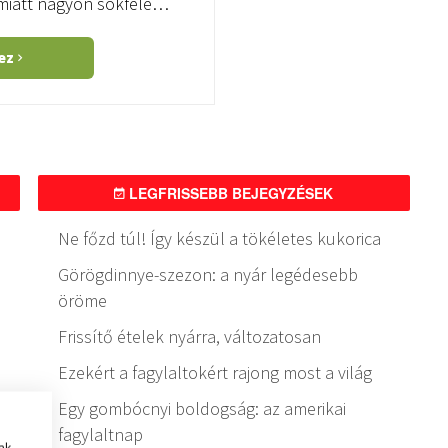
 miatt nagyon sokféle…
hez
LEGFRISSEBB BEJEGYZÉSEK
Ne főzd túl! Így készül a tökéletes kukorica
Görögdinnye-szezon: a nyár legédesebb
öröme
Frissítő ételek nyárra, változatosan
Ezekért a fagylaltokért rajong most a világ
Egy gombócnyi boldogság: az amerikai
fagylaltnap