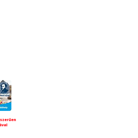
yszerűen
ával