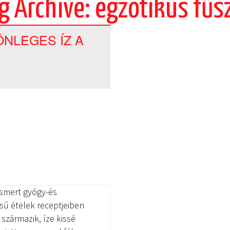
g Archive: egzotikus fűs
NLEGES ÍZ A
smert gyógy-és
ésű ételek receptjeiben
származik, íze kissé