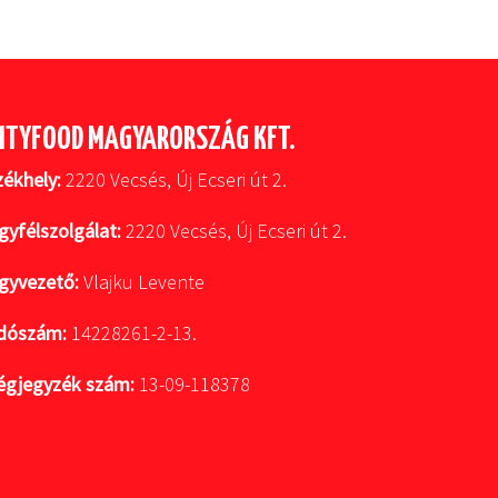
ITYFOOD MAGYARORSZÁG KFT.
zékhely:
2220 Vecsés, Új Ecseri út 2.
gyfélszolgálat:
2220 Vecsés, Új Ecseri út 2.
gyvezető:
Vlajku Levente
dószám:
14228261-2-13.
égjegyzék szám:
13-09-118378