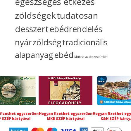
egészséges étkezés
zöldségek
tudatosan
desszert
ebédrendelés
nyár
zöldség
tradicionális
alapanyag
ebéd
Mutasd az összes címkét
fizethet egyszerűen
Hogyan fizethet egyszerűen
Hogyan fizethet eg
 SZÉP kártyával
MKB SZÉP kártyával
K&H SZÉP kárty