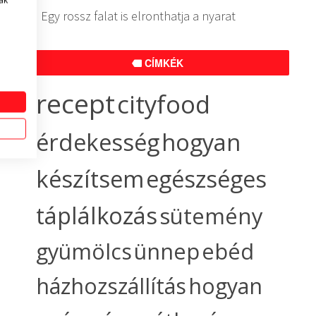
ak
Egy rossz falat is elronthatja a nyarat
CÍMKÉK
recept
cityfood
érdekesség
hogyan
készítsem
egészséges
táplálkozás
sütemény
gyümölcs
ünnep
ebéd
házhozszállítás
hogyan