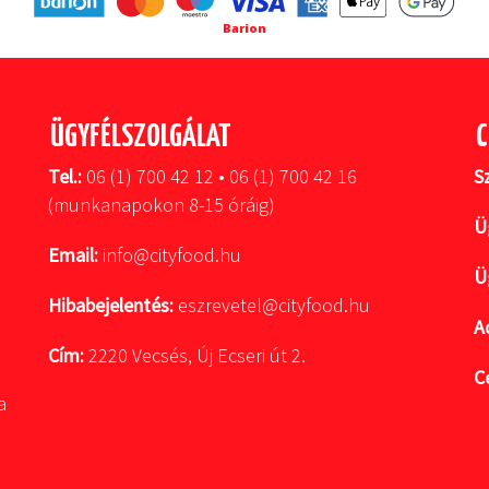
Barion
ÜGYFÉLSZOLGÁLAT
C
Tel.:
06 (1) 700 42 12 • 06 (1) 700 42 16
S
(munkanapokon 8-15 óráig)
Ü
Email:
info@cityfood.hu
Ü
Hibabejelentés:
eszrevetel@cityfood.hu
A
Cím:
2220 Vecsés, Új Ecseri út 2.
C
a