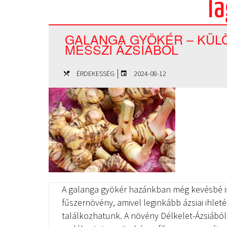
Ta
GALANGA GYÖKÉR – KÜLÖ
MESSZI ÁZSIÁBÓL
|
ÉRDEKESSÉG
2024-08-12
A galanga gyökér hazánkban még kevésbé i
fűszernövény, amivel leginkább ázsiai ihlet
találkozhatunk. A növény Délkelet-Ázsiából 