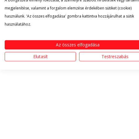
A böngészési élmény fokozása, a személyre szabott hirdetések vagy tartalm
megjelenítése, valamint a forgalom elemzése érdekében sütiket (cookie)
használunk. 'Az összes elfogadása' gombra kattintva hozzájárulhat a sütik
használatához.
Az összes elfogadása
Elutasít
Testreszabás