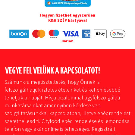
Hogyan fizethet egyszerűen
K&H SZÉP kártyával
Barion
VEGYE FEL VELÜNK A KAPCSOLATOT!
Számunkra megtiszteltetés, hogy Önnek is
felszolgálhatjuk ízletes ételeinket és kellemesebbé
tehetjük a napját. Hívja bizalommal ügyfélszolgálati
munkatársainkat amennyiben kérdése van
szolgáltatásunkkal kapcsolatban, illetve ebédrendelést
szeretne leadni. Cityfood ebéd rendelése és lemondása
telefon vagy akár online is lehetséges. Regisztrált