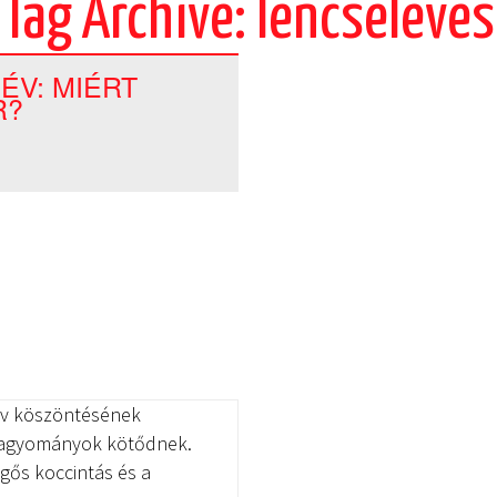
Tag Archive: lencseleves
ÉV: MIÉRT
R?
 év köszöntésének
hagyományok kötődnek.
gős koccintás és a