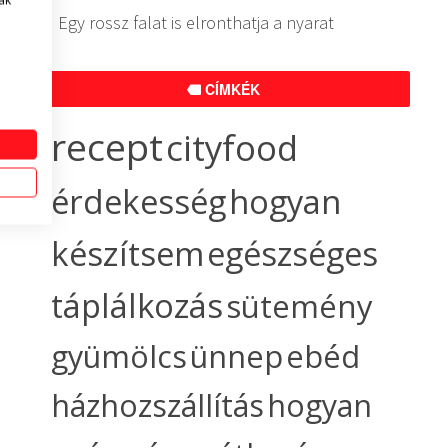
ak
Egy rossz falat is elronthatja a nyarat
CÍMKÉK
recept
cityfood
érdekesség
hogyan
készítsem
egészséges
táplálkozás
sütemény
gyümölcs
ünnep
ebéd
házhozszállítás
hogyan