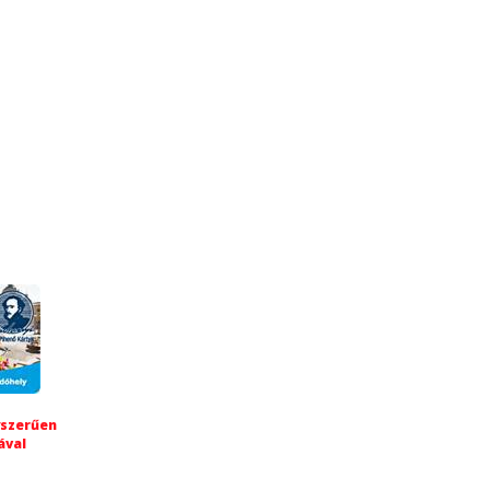
yszerűen
ával