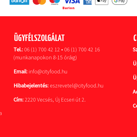
Barion
ÜGYFÉLSZOLGÁLAT
C
Tel.:
06 (1) 700 42 12 • 06 (1) 700 42 16
S
(munkanapokon 8-15 óráig)
Ü
Email:
info@cityfood.hu
Ü
Hibabejelentés:
eszrevetel@cityfood.hu
A
Cím:
2220 Vecsés, Új Ecseri út 2.
C
a