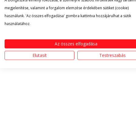
A böngészési élmény fokozása, a személyre szabott hirdetések vagy tartalm
megjelenítése, valamint a forgalom elemzése érdekében sütiket (cookie)
használunk. 'Az összes elfogadása' gombra kattintva hozzájárulhat a sütik
használatához.
Az összes elfogadása
Elutasít
Testreszabás