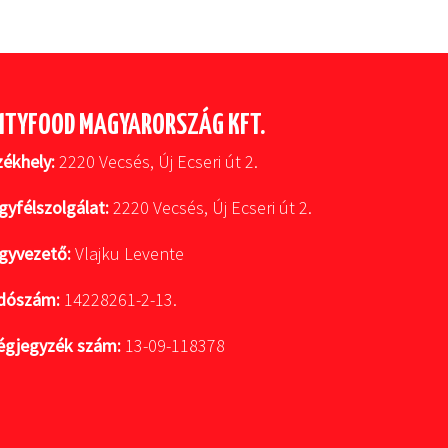
ITYFOOD MAGYARORSZÁG KFT.
zékhely:
2220 Vecsés, Új Ecseri út 2.
gyfélszolgálat:
2220 Vecsés, Új Ecseri út 2.
gyvezető:
Vlajku Levente
dószám:
14228261-2-13.
égjegyzék szám:
13-09-118378