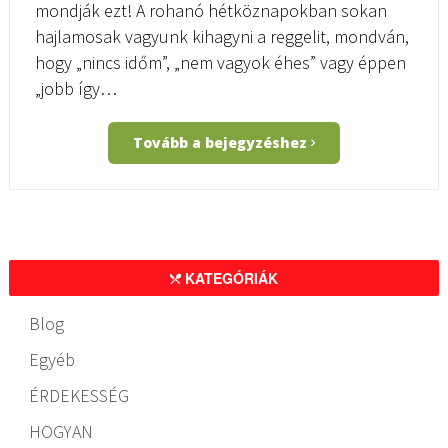
mondják ezt! A rohanó hétköznapokban sokan
hajlamosak vagyunk kihagyni a reggelit, mondván,
hogy „nincs időm”, „nem vagyok éhes” vagy éppen
„jobb így…
Tovább a bejegyzéshez
KATEGÓRIÁK
Blog
Egyéb
ÉRDEKESSÉG
HOGYAN