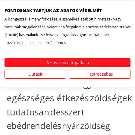
recept
cityfood
FONTOSNAK TARTJUK AZ ADATOK VÉDELMÉT
érdekesség
hogyan
A böngészési élmény fokozása, a személyre szabott hirdetések vagy
tartalmak megjelenítése, valamint a forgalom elemzése érdekében sütiket
készítsem
egészséges
(cookie) használunk. 'Az összes elfogadása' gombra kattintva
hozzájárulhat a sütik használatához.
táplálkozás
sütemény
Az összes elfogadása
gyümölcs
ünnep
ebéd
Elutasít
Testreszabás
házhozszállítás
hogyan
egészséges étkezés
zöldségek
tudatosan
desszert
ebédrendelés
nyár
zöldség