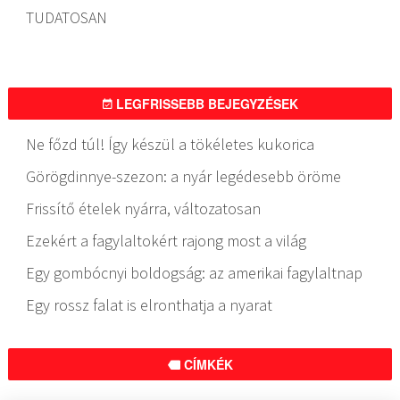
TUDATOSAN
LEGFRISSEBB BEJEGYZÉSEK
Ne főzd túl! Így készül a tökéletes kukorica
Görögdinnye-szezon: a nyár legédesebb öröme
Frissítő ételek nyárra, változatosan
Ezekért a fagylaltokért rajong most a világ
Egy gombócnyi boldogság: az amerikai fagylaltnap
Egy rossz falat is elronthatja a nyarat
CÍMKÉK