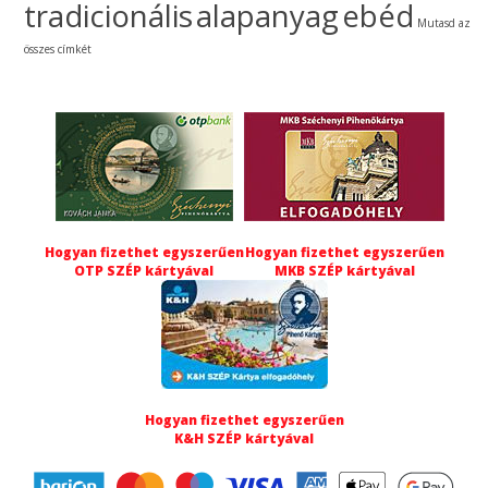
tradicionális
alapanyag
ebéd
Mutasd az
összes címkét
Hogyan fizethet egyszerűen
Hogyan fizethet egyszerűen
OTP SZÉP kártyával
MKB SZÉP kártyával
Hogyan fizethet egyszerűen
K&H SZÉP kártyával