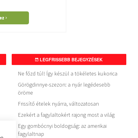
hez
LEGFRISSEBB BEJEGYZÉSEK
Ne főzd túl! Így készül a tökéletes kukorica
Görögdinnye-szezon: a nyár legédesebb
öröme
Frissítő ételek nyárra, változatosan
Ezekért a fagylaltokért rajong most a világ
Egy gombócnyi boldogság: az amerikai
fagylaltnap