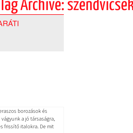
Tag Archive: szendvicse
ARÁTI
, teraszos borozások és
 vágyunk a jó társaságra,
frissítő italokra. De mit