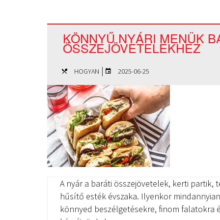
KÖNNYŰ NYÁRI MENÜK B
ÖSSZEJÖVETELEKHEZ
|
HOGYAN
2025-06-25
A nyár a baráti összejövetelek, kerti partik
hűsítő esték évszaka. Ilyenkor mindannyian
könnyed beszélgetésekre, finom falatokra és 