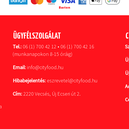
Barion
ÜGYFÉLSZOLGÁLAT
C
Tel.:
06 (1) 700 42 12 • 06 (1) 700 42 16
S
(munkanapokon 8-15 óráig)
Ü
Email:
info@cityfood.hu
Ü
Hibabejelentés:
eszrevetel@cityfood.hu
A
Cím:
2220 Vecsés, Új Ecseri út 2.
C
a