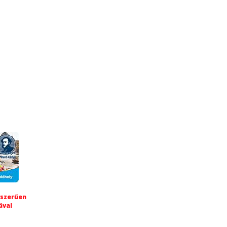
yszerűen
ával