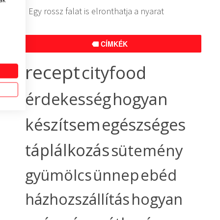
ak
Egy rossz falat is elronthatja a nyarat
CÍMKÉK
recept
cityfood
érdekesség
hogyan
készítsem
egészséges
táplálkozás
sütemény
gyümölcs
ünnep
ebéd
házhozszállítás
hogyan