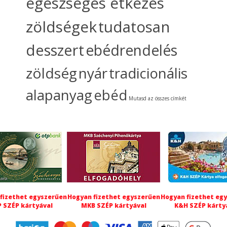
egészséges étkezés
zöldségek
tudatosan
desszert
ebédrendelés
zöldség
nyár
tradicionális
alapanyag
ebéd
Mutasd az összes címkét
fizethet egyszerűen
Hogyan fizethet egyszerűen
Hogyan fizethet eg
 SZÉP kártyával
MKB SZÉP kártyával
K&H SZÉP kárty