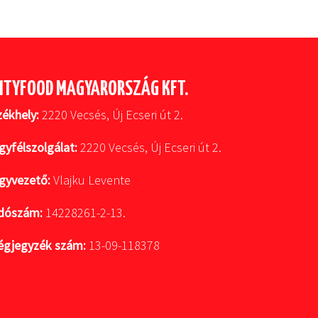
ITYFOOD MAGYARORSZÁG KFT.
zékhely:
2220 Vecsés, Új Ecseri út 2.
gyfélszolgálat:
2220 Vecsés, Új Ecseri út 2.
gyvezető:
Vlajku Levente
dószám:
14228261-2-13.
égjegyzék szám:
13-09-118378