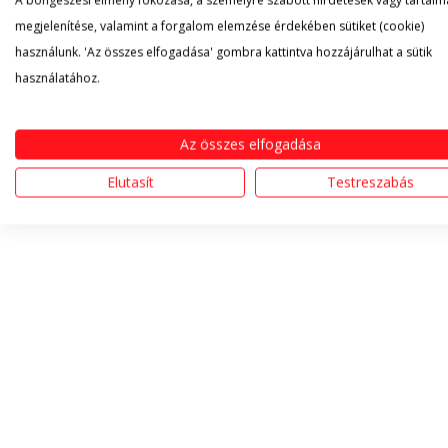
A böngészési élmény fokozása, a személyre szabott hirdetések vagy tartalm
megjelenítése, valamint a forgalom elemzése érdekében sütiket (cookie)
használunk. 'Az összes elfogadása' gombra kattintva hozzájárulhat a sütik
használatához.
Az összes elfogadása
Elutasít
Testreszabás