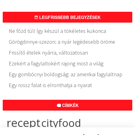
LEGFRISSEBB BEJEGYZÉSEK
Ne főzd túl! Így készül a tökéletes kukorica
Görögdinnye-szezon: a nyár legédesebb öröme
Frissítő ételek nyárra, változatosan
Ezekért a fagylaltokért rajong most a világ
Egy gombócnyi boldogság: az amerikai fagylaltnap
Egy rossz falat is elronthatja a nyarat
CÍMKÉK
recept
cityfood