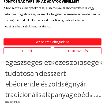
érdekesség
hogyan
FONTOSNAK TARTJUK AZ ADATOK VÉDELMÉT
A böngészési élmény fokozása, a személyre szabott hirdetések vagy
készítsem
egészséges
tartalmak megjelenítése, valamint a forgalom elemzése érdekében sütiket
(cookie) használunk. 'Az összes elfogadása' gombra kattintva
táplálkozás
sütemény
hozzájárulhat a sütik használatához.
gyümölcs
ünnep
ebéd
Az összes elfogadása
házhozszállítás
hogyan
Elutasít
Testreszabás
egészséges étkezés
zöldségek
tudatosan
desszert
ebédrendelés
zöldség
nyár
tradicionális
alapanyag
ebéd
Mutasd az
összes címkét