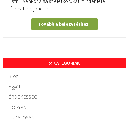
látni ilyenkor a saját életkorukat mindenféle
formában, jöhet a…
Tovább a bejegyzéshez
KATEGÓRIÁK
Blog
Egyéb
ÉRDEKESSÉG
HOGYAN
TUDATOSAN