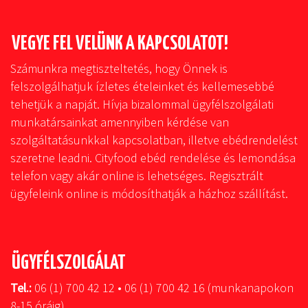
VEGYE FEL VELÜNK A KAPCSOLATOT!
Számunkra megtiszteltetés, hogy Önnek is
felszolgálhatjuk ízletes ételeinket és kellemesebbé
tehetjük a napját. Hívja bizalommal ügyfélszolgálati
munkatársainkat amennyiben kérdése van
szolgáltatásunkkal kapcsolatban, illetve ebédrendelést
szeretne leadni. Cityfood ebéd rendelése és lemondása
telefon vagy akár online is lehetséges. Regisztrált
ügyfeleink online is módosíthatják a házhoz szállítást.
ÜGYFÉLSZOLGÁLAT
Tel.:
06 (1) 700 42 12 • 06 (1) 700 42 16 (munkanapokon
8-15 óráig)