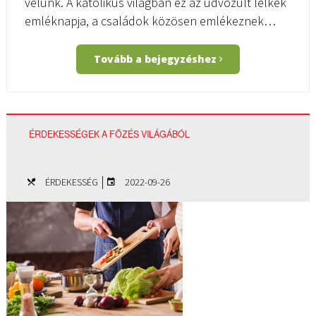
velünk. A katolikus világban ez az üdvözült lelkek
emléknapja, a családok közösen emlékeznek…
Tovább a bejegyzéshez
ÉRDEKESSÉGEK A FŐZÉS VILÁGÁBÓL
|
ÉRDEKESSÉG
2022-09-26