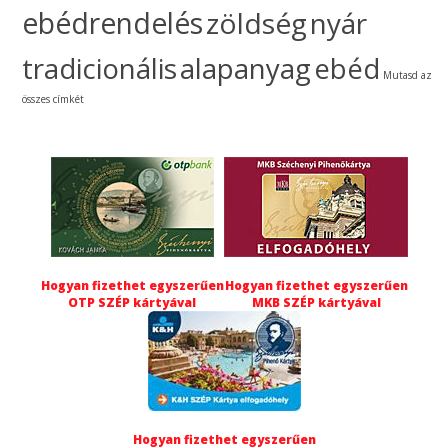
ebédrendelés
zöldség
nyár
tradicionális
alapanyag
ebéd
Mutasd az
összes címkét
Hogyan fizethet egyszerűen
Hogyan fizethet egyszerűen
OTP SZÉP kártyával
MKB SZÉP kártyával
Hogyan fizethet egyszerűen