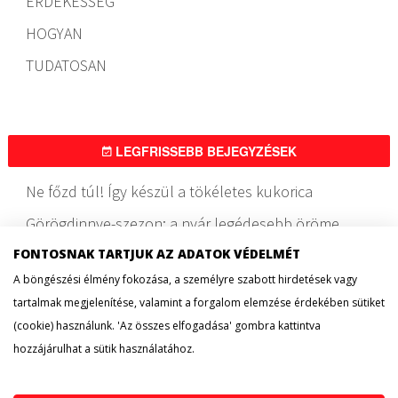
ÉRDEKESSÉG
HOGYAN
TUDATOSAN
LEGFRISSEBB BEJEGYZÉSEK
Ne főzd túl! Így készül a tökéletes kukorica
Görögdinnye-szezon: a nyár legédesebb öröme
FONTOSNAK TARTJUK AZ ADATOK VÉDELMÉT
Frissítő ételek nyárra, változatosan
A böngészési élmény fokozása, a személyre szabott hirdetések vagy
Ezekért a fagylaltokért rajong most a világ
tartalmak megjelenítése, valamint a forgalom elemzése érdekében sütiket
Egy gombócnyi boldogság: az amerikai fagylaltnap
(cookie) használunk. 'Az összes elfogadása' gombra kattintva
hozzájárulhat a sütik használatához.
Egy rossz falat is elronthatja a nyarat