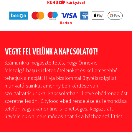
K&H SZÉP kártyával
Barion
VEGYE FEL VELÜNK A KAPCSOLATOT!
Számunkra megtiszteltetés, hogy Önnek is
felszolgálhatjuk ízletes ételeinket és kellemesebbé
tehetjük a napját. Hívja bizalommal ügyfélszolgálati
munkatársainkat amennyiben kérdése van
szolgáltatásunkkal kapcsolatban, illetve ebédrendelést
szeretne leadni. Cityfood ebéd rendelése és lemondása
telefon vagy akár online is lehetséges. Regisztrált
ügyfeleink online is módosíthatják a házhoz szállítást.