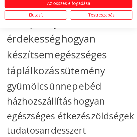
Az összes elfogadása
CÍMKÉK
Elutasít
Testreszabás
recept
cityfood
érdekesség
hogyan
készítsem
egészséges
táplálkozás
sütemény
gyümölcs
ünnep
ebéd
házhozszállítás
hogyan
egészséges étkezés
zöldségek
tudatosan
desszert