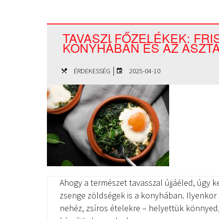
TAVASZI FŐZELÉKEK: FRIS
KONYHÁBAN ÉS AZ ASZT
|
ÉRDEKESSÉG
2025-04-10
Ahogy a természet tavasszal újjáéled, úgy ke
zsenge zöldségek is a konyhában. Ilyenko
nehéz, zsíros ételekre – helyettük könnyed