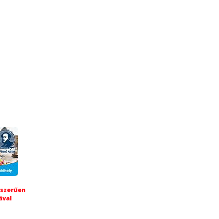
yszerűen
ával