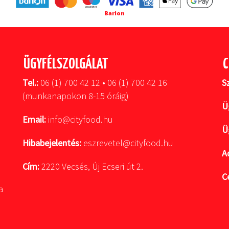
Barion
ÜGYFÉLSZOLGÁLAT
C
Tel.:
06 (1) 700 42 12 • 06 (1) 700 42 16
S
(munkanapokon 8-15 óráig)
Ü
Email:
info@cityfood.hu
Ü
Hibabejelentés:
eszrevetel@cityfood.hu
A
Cím:
2220 Vecsés, Új Ecseri út 2.
C
a