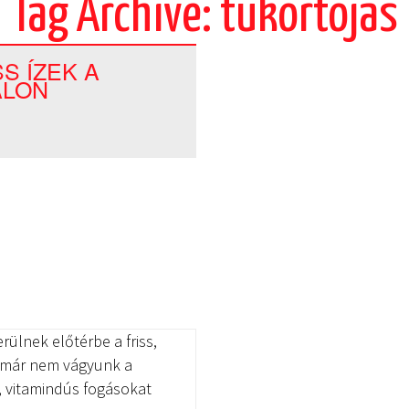
Tag Archive: tükörtojás
S ÍZEK A
ALON
rülnek előtérbe a friss,
r már nem vágyunk a
, vitamindús fogásokat