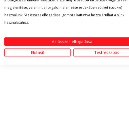
A böngészési élmény fokozása, a személyre szabott hirdetések vagy tartalm
megjelenítése, valamint a forgalom elemzése érdekében sütiket (cookie)
használunk. 'Az összes elfogadása' gombra kattintva hozzájárulhat a sütik
használatához.
Az összes elfogadása
Elutasít
Testreszabás