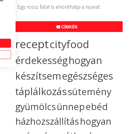
ak
Egy rossz falat is elronthatja a nyarat
CÍMKÉK
recept
cityfood
érdekesség
hogyan
készítsem
egészséges
táplálkozás
sütemény
gyümölcs
ünnep
ebéd
házhozszállítás
hogyan