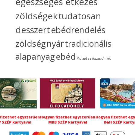
egészséges étkezés
zöldségek
tudatosan
desszert
ebédrendelés
zöldség
nyár
tradicionális
alapanyag
ebéd
Mutasd az összes címkét
fizethet egyszerűen
Hogyan fizethet egyszerűen
Hogyan fizethet eg
 SZÉP kártyával
MKB SZÉP kártyával
K&H SZÉP kárty