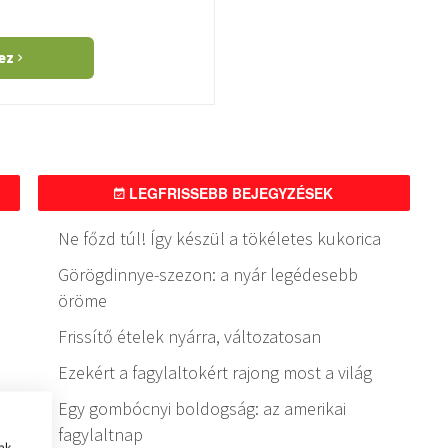
hez
LEGFRISSEBB BEJEGYZÉSEK
Ne főzd túl! Így készül a tökéletes kukorica
Görögdinnye-szezon: a nyár legédesebb
öröme
Frissítő ételek nyárra, változatosan
Ezekért a fagylaltokért rajong most a világ
Egy gombócnyi boldogság: az amerikai
fagylaltnap