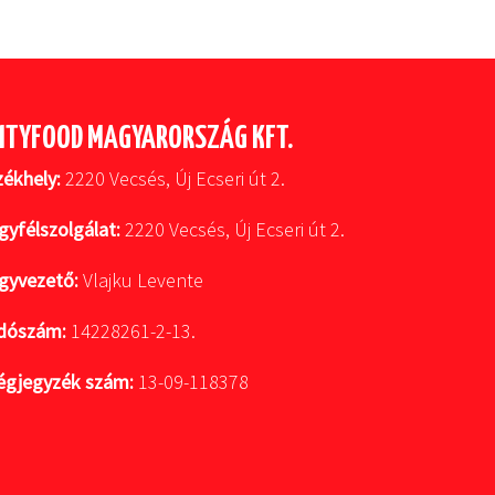
ITYFOOD MAGYARORSZÁG KFT.
zékhely:
2220 Vecsés, Új Ecseri út 2.
gyfélszolgálat:
2220 Vecsés, Új Ecseri út 2.
gyvezető:
Vlajku Levente
dószám:
14228261-2-13.
égjegyzék szám:
13-09-118378