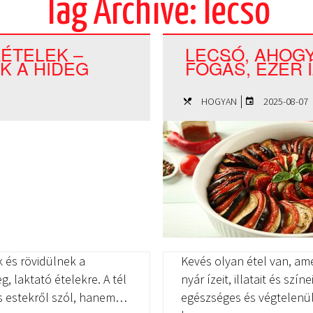
Tag Archive: lecsó
LÉTELEK –
LECSÓ, AHOGY 
K A HIDEG
FOGÁS, EZER Í
|
HOGYAN
2025-08-07
 és rövidülnek a
Kevés olyan étel van, am
 laktató ételekre. A tél
nyár ízeit, illatait és szí
s estekről szól, hanem…
egészséges és végtelenül