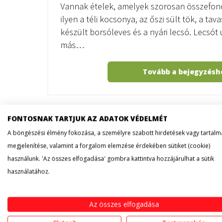
Vannak ételek, amelyek szorosan összefon
ilyen a téli kocsonya, az őszi sült tök, a ta
készült borsóleves és a nyári lecsó. Lecsót
más…
Tovább a bejegyzés
FONTOSNAK TARTJUK AZ ADATOK VÉDELMÉT
A böngészési élmény fokozása, a személyre szabott hirdetések vagy tartalm
KATEGÓRIÁK
megjelenítése, valamint a forgalom elemzése érdekében sütiket (cookie)
használunk. 'Az összes elfogadása' gombra kattintva hozzájárulhat a sütik
Blog
használatához.
Egyéb
ÉRDEKESSÉG
Az összes elfogadása
HOGYAN