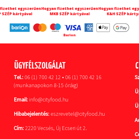
fizethet egyszerűen
Hogyan fizethet egyszerűen
Hogyan fizethet eg
 SZÉP kártyával
MKB SZÉP kártyával
K&H SZÉP kárty
Barion
ÜGYFÉLSZOLGÁLAT
C
Tel.:
06 (1) 700 42 12 • 06 (1) 700 42 16
S
(munkanapokon 8-15 óráig)
Ü
Email:
info@cityfood.hu
Ü
Hibabejelentés:
eszrevetel@cityfood.hu
A
Cím:
2220 Vecsés, Új Ecseri út 2.
C