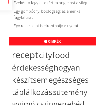
Ezekért a fagylaltokért rajong most a világ
Egy gombócnyi boldogság: az amerikai
fagylaltnap
Egy rossz falat is elronthatja a nyarat
CÍMKÉK
recept
cityfood
érdekesség
hogyan
készítsem
egészséges
táplálkozás
sütemény
gyümölcs
ünnep
ebéd