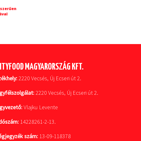
yszerűen
ával
ITYFOOD MAGYARORSZÁG KFT.
zékhely:
2220 Vecsés, Új Ecseri út 2.
gyfélszolgálat:
2220 Vecsés, Új Ecseri út 2.
gyvezető:
Vlajku Levente
dószám:
14228261-2-13.
égjegyzék szám:
13-09-118378