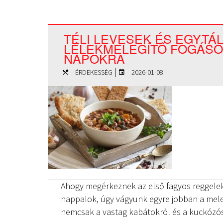
TÉLI LEVESEK ÉS EGYTÁ
LÉLEKMELEGÍTŐ FOGÁSO
NAPOKRA
|
ÉRDEKESSÉG
2026-01-08
Ahogy megérkeznek az első fagyos reggelek
nappalok, úgy vágyunk egyre jobban a meleg,
nemcsak a vastag kabátokról és a kuckózó