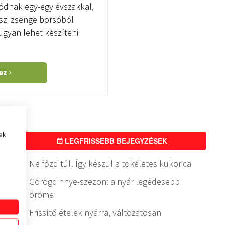
ódnak egy-egy évszakkal,
vaszi zsenge borsóból
 ugyan lehet készíteni
hez
ak
LEGFRISSEBB BEJEGYZÉSEK
Ne főzd túl! Így készül a tökéletes kukorica
Görögdinnye-szezon: a nyár legédesebb
öröme
Frissítő ételek nyárra, változatosan