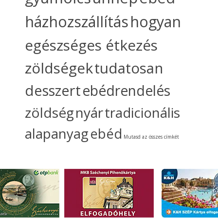
házhozszállítás
hogyan
egészséges étkezés
zöldségek
tudatosan
desszert
ebédrendelés
zöldség
nyár
tradicionális
alapanyag
ebéd
Mutasd az összes címkét