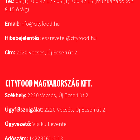
Tel.:
06 (1) 700 42 12 • 06 (1) 700 42 16 (munkanapokon
8-15 óráig)
Email:
info@cityfood.hu
Hibabejelentés:
eszrevetel@cityfood.hu
Cím:
2220 Vecsés, Új Ecseri út 2.
CITYFOOD MAGYARORSZÁG KFT.
Székhely:
2220 Vecsés, Új Ecseri út 2.
Ügyfélszolgálat:
2220 Vecsés, Új Ecseri út 2.
Ügyvezető:
Vlajku Levente
Adószám:
14228261-2-13.