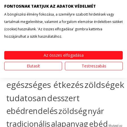
FONTOSNAK TARTJUK AZ ADATOK VÉDELMÉT
érdekesség
hogyan
A böngészési élmény fokozása, a személyre szabott hirdetések vagy
tartalmak megjelenítése, valamint a forgalom elemzése érdekében sütiket
készítsem
egészséges
(cookie) használunk. 'Az összes elfogadása' gombra kattintva
hozzájárulhat a sütik használatához.
táplálkozás
sütemény
gyümölcs
ünnep
ebéd
Az összes elfogadása
Elutasít
Testreszabás
házhozszállítás
hogyan
egészséges étkezés
zöldségek
tudatosan
desszert
ebédrendelés
zöldség
nyár
tradicionális
alapanyag
ebéd
Mutasd az