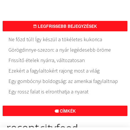
LEGFRISSEBB BEJEGYZÉSEK
Ne főzd túl! Így készül a tökéletes kukorica
Görögdinnye-szezon: a nyár legédesebb öröme
Frissítő ételek nyárra, változatosan
Ezekért a fagylaltokért rajong most a világ
Egy gombócnyi boldogság: az amerikai fagylaltnap
Egy rossz falat is elronthatja a nyarat
CÍMKÉK
recept
cityfood