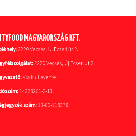
ITYFOOD MAGYARORSZÁG KFT.
zékhely:
2220 Vecsés, Új Ecseri út 2.
gyfélszolgálat:
2220 Vecsés, Új Ecseri út 2.
gyvezető:
Vlajku Levente
dószám:
14228261-2-13.
égjegyzék szám:
13-09-118378