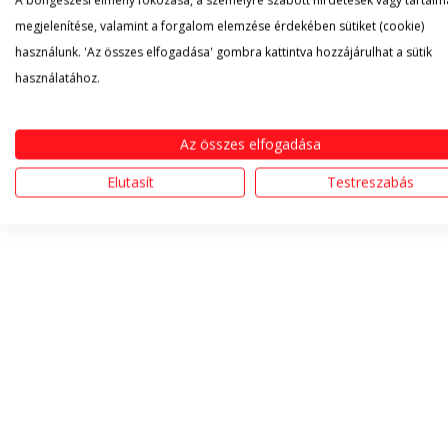
A böngészési élmény fokozása, a személyre szabott hirdetések vagy tartalm
megjelenítése, valamint a forgalom elemzése érdekében sütiket (cookie)
használunk. 'Az összes elfogadása' gombra kattintva hozzájárulhat a sütik
használatához.
Az összes elfogadása
Elutasít
Testreszabás