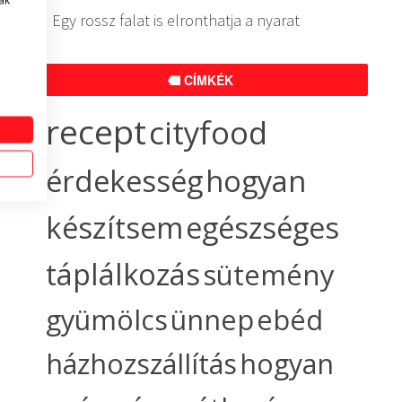
ak
Egy rossz falat is elronthatja a nyarat
CÍMKÉK
recept
cityfood
érdekesség
hogyan
készítsem
egészséges
táplálkozás
sütemény
gyümölcs
ünnep
ebéd
házhozszállítás
hogyan