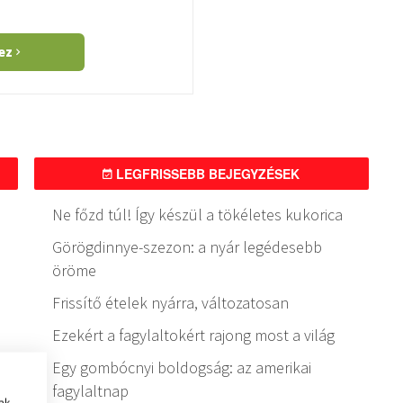
hez
LEGFRISSEBB BEJEGYZÉSEK
Ne főzd túl! Így készül a tökéletes kukorica
Görögdinnye-szezon: a nyár legédesebb
öröme
Frissítő ételek nyárra, változatosan
Ezekért a fagylaltokért rajong most a világ
Egy gombócnyi boldogság: az amerikai
fagylaltnap