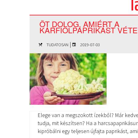
T
ÖT DOLOG, AMIÉRT A
KARFIOLPAPRIKÁST VÉTE
|
TUDATOSAN
2019-07-03
Elege van a megszokott ízekből? Már kedve
tudja, mit készítsen? Ha a harcsapaprikásunk 
kipróbálni egy teljesen újfajta paprikást, a