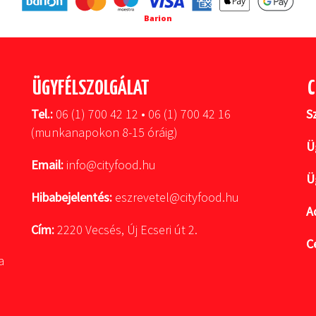
Barion
ÜGYFÉLSZOLGÁLAT
C
Tel.:
06 (1) 700 42 12 • 06 (1) 700 42 16
S
(munkanapokon 8-15 óráig)
Ü
Email:
info@cityfood.hu
Ü
Hibabejelentés:
eszrevetel@cityfood.hu
A
Cím:
2220 Vecsés, Új Ecseri út 2.
C
a