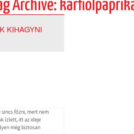
ag Archive: karfiolpaprik
K KIHAGYNI
 sincs főzni, mert nem
ízlett, itt az ideje
milyen még biztosan