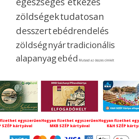
egészséges étkezés
zöldségek
tudatosan
desszert
ebédrendelés
zöldség
nyár
tradicionális
alapanyag
ebéd
Mutasd az összes címkét
fizethet egyszerűen
Hogyan fizethet egyszerűen
Hogyan fizethet eg
 SZÉP kártyával
MKB SZÉP kártyával
K&H SZÉP kárty