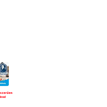
yszerűen
ával