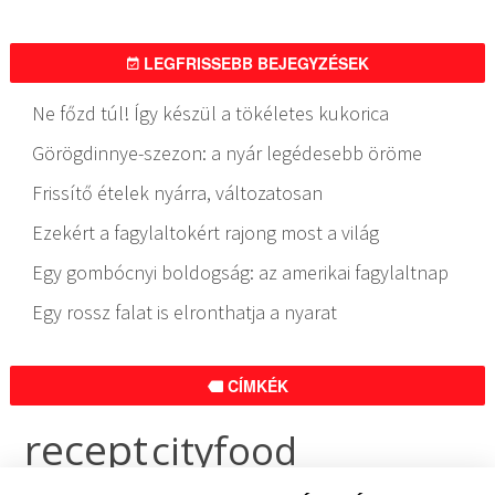
LEGFRISSEBB BEJEGYZÉSEK
Ne főzd túl! Így készül a tökéletes kukorica
Görögdinnye-szezon: a nyár legédesebb öröme
Frissítő ételek nyárra, változatosan
Ezekért a fagylaltokért rajong most a világ
Egy gombócnyi boldogság: az amerikai fagylaltnap
Egy rossz falat is elronthatja a nyarat
CÍMKÉK
recept
cityfood