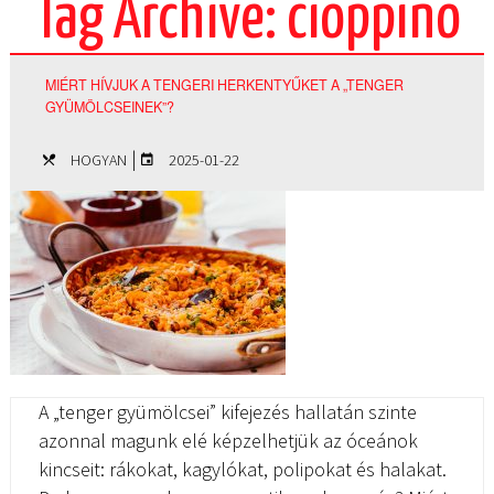
Tag Archive: cioppino
MIÉRT HÍVJUK A TENGERI HERKENTYŰKET A „TENGER
GYÜMÖLCSEINEK”?
|
HOGYAN
2025-01-22
A „tenger gyümölcsei” kifejezés hallatán szinte
azonnal magunk elé képzelhetjük az óceánok
kincseit: rákokat, kagylókat, polipokat és halakat.