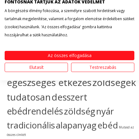
érdekesség
hogyan
FONTOSNAK TARTJUK AZ ADATOK VÉDELMÉT
A böngészési élmény fokozása, a személyre szabott hirdetések vagy
készítsem
egészséges
tartalmak megjelenítése, valamint a forgalom elemzése érdekében sütiket
(cookie) használunk. 'Az összes elfogadása' gombra kattintva
táplálkozás
sütemény
hozzájárulhat a sütik használatához.
gyümölcs
ünnep
ebéd
Az összes elfogadása
házhozszállítás
hogyan
Elutasít
Testreszabás
egészséges étkezés
zöldségek
tudatosan
desszert
ebédrendelés
zöldség
nyár
tradicionális
alapanyag
ebéd
Mutasd az
összes címkét