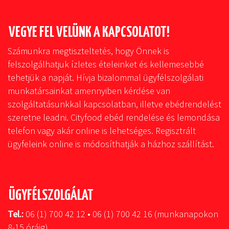
VEGYE FEL VELÜNK A KAPCSOLATOT!
Számunkra megtiszteltetés, hogy Önnek is
felszolgálhatjuk ízletes ételeinket és kellemesebbé
tehetjük a napját. Hívja bizalommal ügyfélszolgálati
munkatársainkat amennyiben kérdése van
szolgáltatásunkkal kapcsolatban, illetve ebédrendelést
szeretne leadni. Cityfood ebéd rendelése és lemondása
telefon vagy akár online is lehetséges. Regisztrált
ügyfeleink online is módosíthatják a házhoz szállítást.
ÜGYFÉLSZOLGÁLAT
Tel.:
06 (1) 700 42 12 • 06 (1) 700 42 16 (munkanapokon
8-15 óráig)