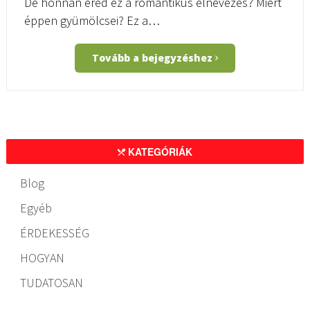
De honnan ered ez a romantikus elnevezés? Miért
éppen gyümölcsei? Ez a…
Tovább a bejegyzéshez
KATEGÓRIÁK
Blog
Egyéb
ÉRDEKESSÉG
HOGYAN
TUDATOSAN