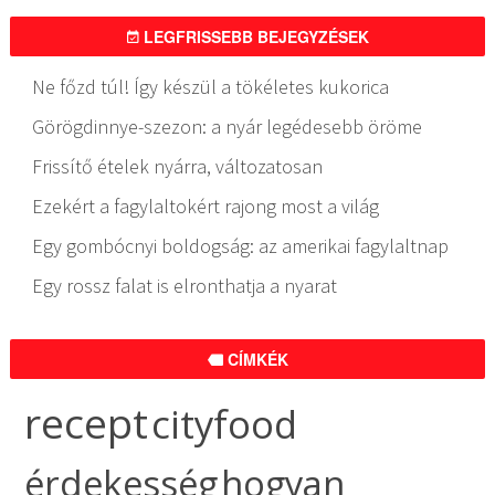
LEGFRISSEBB BEJEGYZÉSEK
Ne főzd túl! Így készül a tökéletes kukorica
Görögdinnye-szezon: a nyár legédesebb öröme
Frissítő ételek nyárra, változatosan
Ezekért a fagylaltokért rajong most a világ
Egy gombócnyi boldogság: az amerikai fagylaltnap
Egy rossz falat is elronthatja a nyarat
CÍMKÉK
recept
cityfood
érdekesség
hogyan