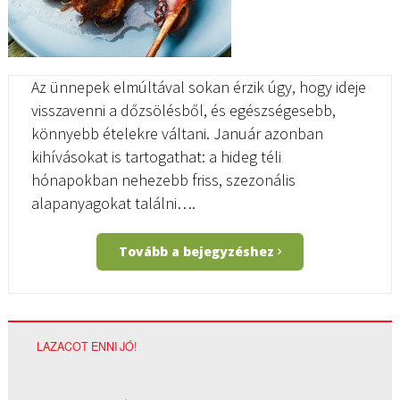
Az ünnepek elmúltával sokan érzik úgy, hogy ideje
visszavenni a dőzsölésből, és egészségesebb,
könnyebb ételekre váltani. Január azonban
kihívásokat is tartogathat: a hideg téli
hónapokban nehezebb friss, szezonális
alapanyagokat találni….
Tovább a bejegyzéshez
LAZACOT ENNI JÓ!