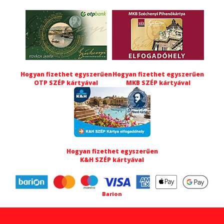
Hogyan fizethet egyszerűen
Hogyan fizethet egyszerűen
OTP SZÉP kártyával
MKB SZÉP kártyával
Hogyan fizethet egyszerűen
K&H SZÉP kártyával
Barion