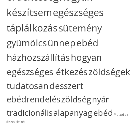
készítsem
egészséges
táplálkozás
sütemény
gyümölcs
ünnep
ebéd
házhozszállítás
hogyan
egészséges étkezés
zöldségek
tudatosan
desszert
ebédrendelés
zöldség
nyár
tradicionális
alapanyag
ebéd
Mutasd az
összes címkét