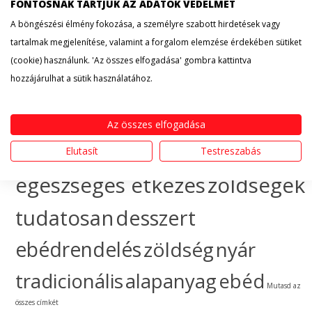
érdekesség
hogyan
FONTOSNAK TARTJUK AZ ADATOK VÉDELMÉT
A böngészési élmény fokozása, a személyre szabott hirdetések vagy
készítsem
egészséges
tartalmak megjelenítése, valamint a forgalom elemzése érdekében sütiket
(cookie) használunk. 'Az összes elfogadása' gombra kattintva
táplálkozás
sütemény
hozzájárulhat a sütik használatához.
gyümölcs
ünnep
ebéd
Az összes elfogadása
házhozszállítás
hogyan
Elutasít
Testreszabás
egészséges étkezés
zöldségek
tudatosan
desszert
ebédrendelés
zöldség
nyár
tradicionális
alapanyag
ebéd
Mutasd az
összes címkét