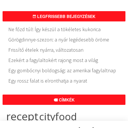
LEGFRISSEBB BEJEGYZÉSEK
Ne főzd túl! Így készül a tökéletes kukorica
Görögdinnye-szezon: a nyár legédesebb öröme
Frissítő ételek nyárra, változatosan
Ezekért a fagylaltokért rajong most a világ
Egy gombócnyi boldogság: az amerikai fagylaltnap
Egy rossz falat is elronthatja a nyarat
CÍMKÉK
recept
cityfood