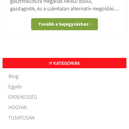
gasztrokultúra megállás nélkül bővül,
gazdagodik, és a számtalan alternatív megoldás…
Tovább a bejegyzéshez
KATEGÓRIÁK
Blog
Egyéb
ÉRDEKESSÉG
HOGYAN
TUDATOSAN