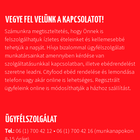
VEGYE FEL VELÜNK A KAPCSOLATOT!
Számunkra megtiszteltetés, hogy Önnek is
felszolgálhatjuk ízletes ételeinket és kellemesebbé
tehetjük a napját. Hívja bizalommal ügyfélszolgálati
munkatársainkat amennyiben kérdése van
szolgáltatásunkkal kapcsolatban, illetve ebédrendelést
szeretne leadni. Cityfood ebéd rendelése és lemondása
telefon vagy akár online is lehetséges. Regisztrált
ügyfeleink online is módosíthatják a házhoz szállítást.
ÜGYFÉLSZOLGÁLAT
Tel.:
06 (1) 700 42 12 • 06 (1) 700 42 16 (munkanapokon
8-15 óráig)