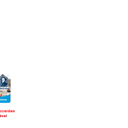
yszerűen
ával