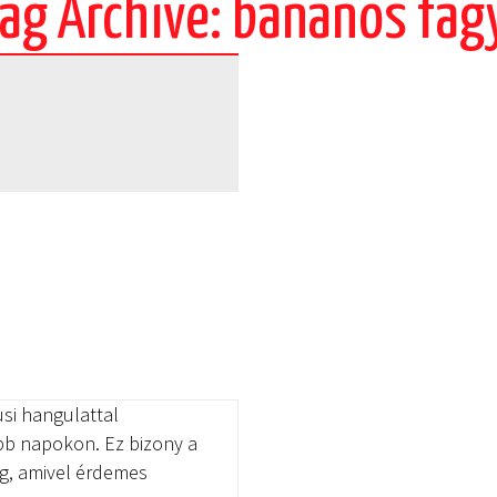
ag Archive: banános fag
si hangulattal
ebb napokon. Ez bizony a
ég, amivel érdemes