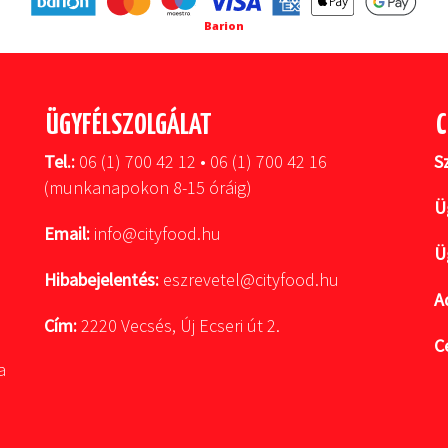
Barion
ÜGYFÉLSZOLGÁLAT
C
Tel.:
06 (1) 700 42 12 • 06 (1) 700 42 16
S
(munkanapokon 8-15 óráig)
Ü
Email:
info@cityfood.hu
Ü
Hibabejelentés:
eszrevetel@cityfood.hu
A
Cím:
2220 Vecsés, Új Ecseri út 2.
C
a