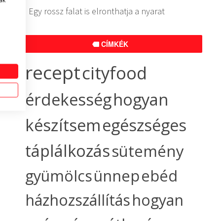
ak
Egy rossz falat is elronthatja a nyarat
CÍMKÉK
recept
cityfood
érdekesség
hogyan
készítsem
egészséges
táplálkozás
sütemény
gyümölcs
ünnep
ebéd
házhozszállítás
hogyan