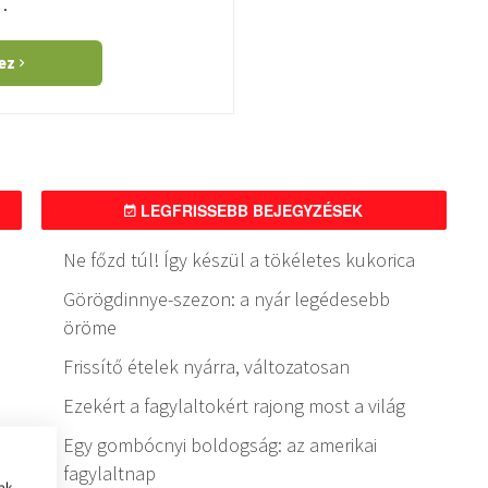
…
hez
LEGFRISSEBB BEJEGYZÉSEK
Ne főzd túl! Így készül a tökéletes kukorica
Görögdinnye-szezon: a nyár legédesebb
öröme
Frissítő ételek nyárra, változatosan
Ezekért a fagylaltokért rajong most a világ
Egy gombócnyi boldogság: az amerikai
fagylaltnap