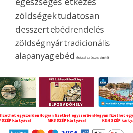
egészséges étkezés
zöldségek
tudatosan
desszert
ebédrendelés
zöldség
nyár
tradicionális
alapanyag
ebéd
Mutasd az összes címkét
fizethet egyszerűen
Hogyan fizethet egyszerűen
Hogyan fizethet eg
 SZÉP kártyával
MKB SZÉP kártyával
K&H SZÉP kárty