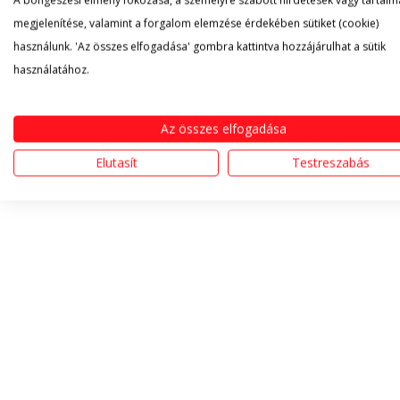
A böngészési élmény fokozása, a személyre szabott hirdetések vagy tartalm
megjelenítése, valamint a forgalom elemzése érdekében sütiket (cookie)
használunk. 'Az összes elfogadása' gombra kattintva hozzájárulhat a sütik
használatához.
Az összes elfogadása
Elutasít
Testreszabás