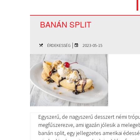
T
BANÁN SPLIT
|
ÉRDEKESSÉG
2023-05-15
Egyszerű, de nagyszerű desszert némi trópu
megfűszerezve, ami igazán jólesik a meleg
banán split, egy jellegzetes amerikai édess