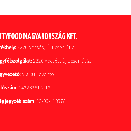
ITYFOOD MAGYARORSZÁG KFT.
zékhely:
2220 Vecsés, Új Ecseri út 2.
gyfélszolgálat:
2220 Vecsés, Új Ecseri út 2.
gyvezető:
Vlajku Levente
dószám:
14228261-2-13.
égjegyzék szám:
13-09-118378