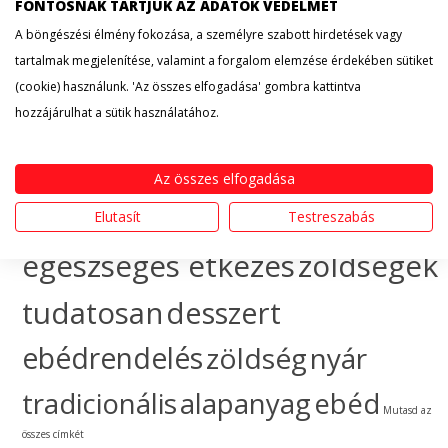
érdekesség
hogyan
FONTOSNAK TARTJUK AZ ADATOK VÉDELMÉT
A böngészési élmény fokozása, a személyre szabott hirdetések vagy
készítsem
egészséges
tartalmak megjelenítése, valamint a forgalom elemzése érdekében sütiket
(cookie) használunk. 'Az összes elfogadása' gombra kattintva
táplálkozás
sütemény
hozzájárulhat a sütik használatához.
gyümölcs
ünnep
ebéd
Az összes elfogadása
házhozszállítás
hogyan
Elutasít
Testreszabás
egészséges étkezés
zöldségek
tudatosan
desszert
ebédrendelés
zöldség
nyár
tradicionális
alapanyag
ebéd
Mutasd az
összes címkét