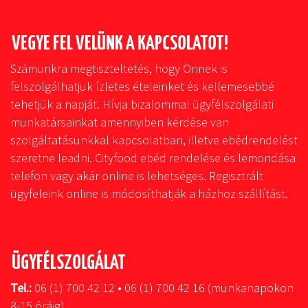
VEGYE FEL VELÜNK A KAPCSOLATOT!
Számunkra megtiszteltetés, hogy Önnek is
felszolgálhatjuk ízletes ételeinket és kellemesebbé
tehetjük a napját. Hívja bizalommal ügyfélszolgálati
munkatársainkat amennyiben kérdése van
szolgáltatásunkkal kapcsolatban, illetve ebédrendelést
szeretne leadni. Cityfood ebéd rendelése és lemondása
telefon vagy akár online is lehetséges. Regisztrált
ügyfeleink online is módosíthatják a házhoz szállítást.
ÜGYFÉLSZOLGÁLAT
Tel.:
06 (1) 700 42 12 • 06 (1) 700 42 16 (munkanapokon
8-15 óráig)