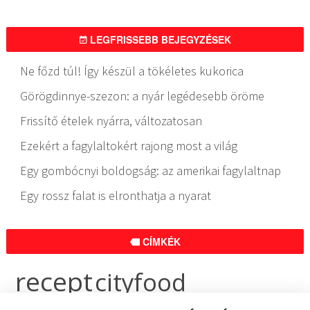
LEGFRISSEBB BEJEGYZÉSEK
Ne főzd túl! Így készül a tökéletes kukorica
Görögdinnye-szezon: a nyár legédesebb öröme
Frissítő ételek nyárra, változatosan
Ezekért a fagylaltokért rajong most a világ
Egy gombócnyi boldogság: az amerikai fagylaltnap
Egy rossz falat is elronthatja a nyarat
CÍMKÉK
recept
cityfood