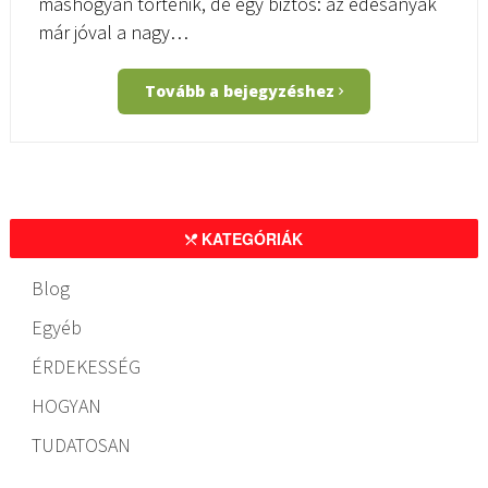
máshogyan történik, de egy biztos: az édesanyák
már jóval a nagy…
Tovább a bejegyzéshez
KATEGÓRIÁK
Blog
Egyéb
ÉRDEKESSÉG
HOGYAN
TUDATOSAN