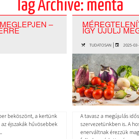
Tag Archive: menta
 MEGLEPJEN –
MÉREGTELENÍ
BERRE
ÍGY ÚJULJ ME
|
TUDATOSAN
2025-03-
ber beköszönt, a kertünk
A tavasz a megújulás id
ek, az éjszakák hűvösebbek
szervezetünkben is. A ho
.
enerváltnak érezzük mag