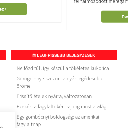
felhalmozódott méregan
hez
To
LEGFRISSEBB BEJEGYZÉSEK
Ne főzd túl! Így készül a tökéletes kukorica
Görögdinnye-szezon: a nyár legédesebb
öröme
Frissítő ételek nyárra, változatosan
Ezekért a fagylaltokért rajong most a világ
Egy gombócnyi boldogság: az amerikai
fagylaltnap