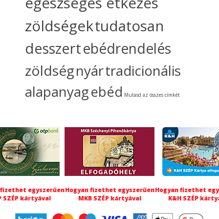
egészséges étkezés
zöldségek
tudatosan
desszert
ebédrendelés
zöldség
nyár
tradicionális
alapanyag
ebéd
Mutasd az összes címkét
fizethet egyszerűen
Hogyan fizethet egyszerűen
Hogyan fizethet eg
 SZÉP kártyával
MKB SZÉP kártyával
K&H SZÉP kárty