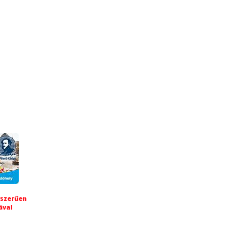
yszerűen
ával