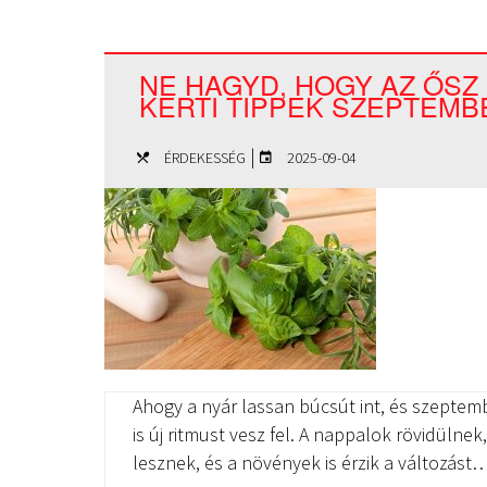
NE HAGYD, HOGY AZ ŐSZ
KERTI TIPPEK SZEPTEM
|
ÉRDEKESSÉG
2025-09-04
Ahogy a nyár lassan búcsút int, és szeptem
is új ritmust vesz fel. A nappalok rövidüln
lesznek, és a növények is érzik a változást…