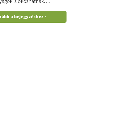
yagok is okozhatnak….
vább a bejegyzéshez