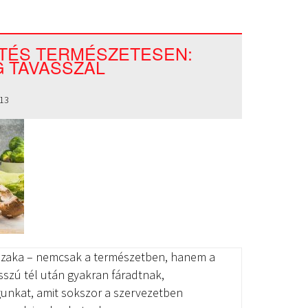
TÉS TERMÉSZETESEN:
G TAVASSZAL
13
őszaka – nemcsak a természetben, hanem a
sszú tél után gyakran fáradtnak,
unkat, amit sokszor a szervezetben