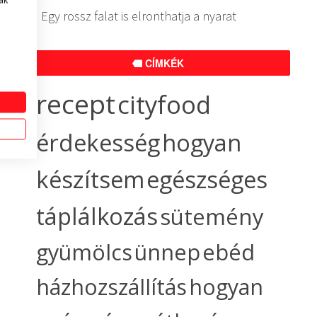
ak
Egy rossz falat is elronthatja a nyarat
CÍMKÉK
recept
cityfood
érdekesség
hogyan
készítsem
egészséges
táplálkozás
sütemény
gyümölcs
ünnep
ebéd
házhozszállítás
hogyan