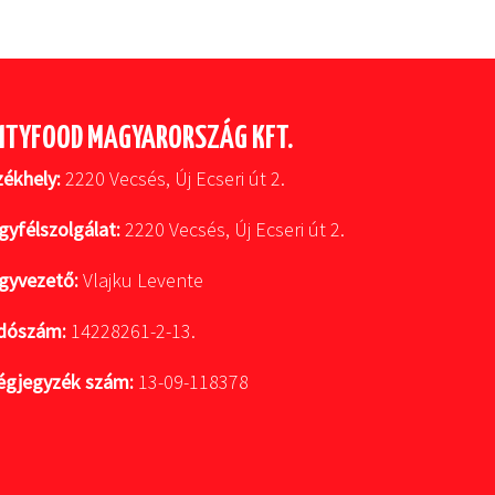
ITYFOOD MAGYARORSZÁG KFT.
zékhely:
2220 Vecsés, Új Ecseri út 2.
gyfélszolgálat:
2220 Vecsés, Új Ecseri út 2.
gyvezető:
Vlajku Levente
dószám:
14228261-2-13.
égjegyzék szám:
13-09-118378