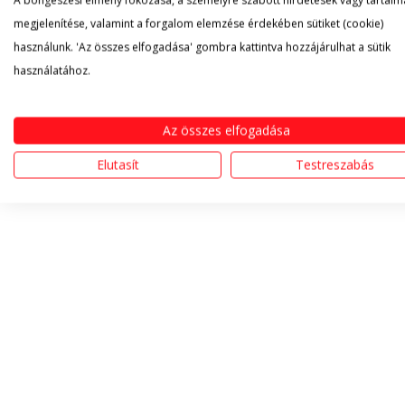
A böngészési élmény fokozása, a személyre szabott hirdetések vagy tartalm
megjelenítése, valamint a forgalom elemzése érdekében sütiket (cookie)
használunk. 'Az összes elfogadása' gombra kattintva hozzájárulhat a sütik
használatához.
Az összes elfogadása
Elutasít
Testreszabás