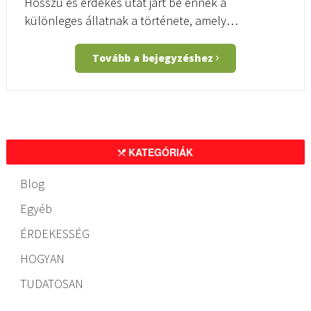
Hosszú és érdekes utat járt be ennek a
különleges állatnak a története, amely…
Tovább a bejegyzéshez
KATEGÓRIÁK
Blog
Egyéb
ÉRDEKESSÉG
HOGYAN
TUDATOSAN