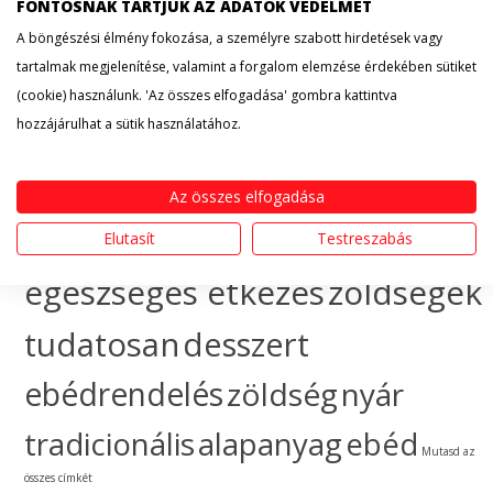
érdekesség
hogyan
FONTOSNAK TARTJUK AZ ADATOK VÉDELMÉT
A böngészési élmény fokozása, a személyre szabott hirdetések vagy
készítsem
egészséges
tartalmak megjelenítése, valamint a forgalom elemzése érdekében sütiket
(cookie) használunk. 'Az összes elfogadása' gombra kattintva
táplálkozás
sütemény
hozzájárulhat a sütik használatához.
gyümölcs
ünnep
ebéd
Az összes elfogadása
házhozszállítás
hogyan
Elutasít
Testreszabás
egészséges étkezés
zöldségek
tudatosan
desszert
ebédrendelés
zöldség
nyár
tradicionális
alapanyag
ebéd
Mutasd az
összes címkét