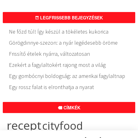
LEGFRISSEBB BEJEGYZÉSEK
Ne főzd túl! Így készül a tökéletes kukorica
Görögdinnye-szezon: a nyár legédesebb öröme
Frissítő ételek nyárra, változatosan
Ezekért a fagylaltokért rajong most a világ
Egy gombócnyi boldogság: az amerikai fagylaltnap
Egy rossz falat is elronthatja a nyarat
CÍMKÉK
recept
cityfood