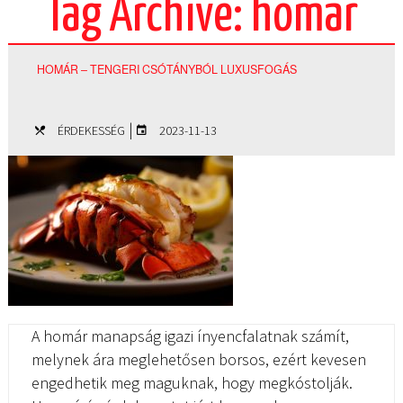
Tag Archive: homár
HOMÁR – TENGERI CSÓTÁNYBÓL LUXUSFOGÁS
|
ÉRDEKESSÉG
2023-11-13
A homár manapság igazi ínyencfalatnak számít,
melynek ára meglehetősen borsos, ezért kevesen
engedhetik meg maguknak, hogy megkóstolják.