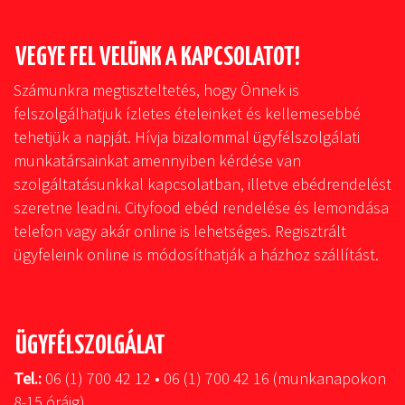
VEGYE FEL VELÜNK A KAPCSOLATOT!
Számunkra megtiszteltetés, hogy Önnek is
felszolgálhatjuk ízletes ételeinket és kellemesebbé
tehetjük a napját. Hívja bizalommal ügyfélszolgálati
munkatársainkat amennyiben kérdése van
szolgáltatásunkkal kapcsolatban, illetve ebédrendelést
szeretne leadni. Cityfood ebéd rendelése és lemondása
telefon vagy akár online is lehetséges. Regisztrált
ügyfeleink online is módosíthatják a házhoz szállítást.
ÜGYFÉLSZOLGÁLAT
Tel.:
06 (1) 700 42 12 • 06 (1) 700 42 16 (munkanapokon
8-15 óráig)