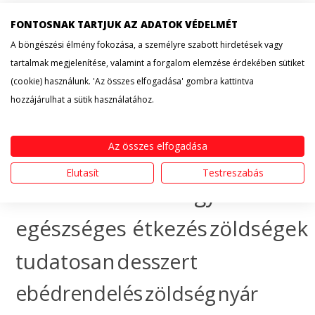
recept
cityfood
FONTOSNAK TARTJUK AZ ADATOK VÉDELMÉT
érdekesség
hogyan
A böngészési élmény fokozása, a személyre szabott hirdetések vagy
tartalmak megjelenítése, valamint a forgalom elemzése érdekében sütiket
készítsem
egészséges
(cookie) használunk. 'Az összes elfogadása' gombra kattintva
hozzájárulhat a sütik használatához.
táplálkozás
sütemény
Az összes elfogadása
gyümölcs
ünnep
ebéd
Elutasít
Testreszabás
házhozszállítás
hogyan
egészséges étkezés
zöldségek
tudatosan
desszert
ebédrendelés
zöldség
nyár