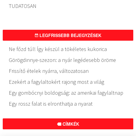
TUDATOSAN
LEGFRISSEBB BEJEGYZÉSEK
Ne főzd túl! Így készül a tökéletes kukorica
Görögdinnye-szezon: a nyár legédesebb öröme
Frissítő ételek nyárra, változatosan
Ezekért a fagylaltokért rajong most a világ
Egy gombócnyi boldogság: az amerikai fagylaltnap
Egy rossz falat is elronthatja a nyarat
CÍMKÉK