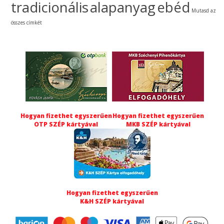
tradicionális
alapanyag
ebéd
Mutasd az
összes címkét
Hogyan fizethet egyszerűen
Hogyan fizethet egyszerűen
OTP SZÉP kártyával
MKB SZÉP kártyával
Hogyan fizethet egyszerűen
K&H SZÉP kártyával