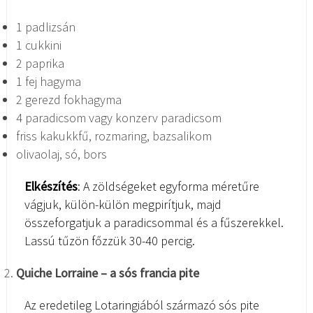
1 padlizsán
1 cukkini
2 paprika
1 fej hagyma
2 gerezd fokhagyma
4 paradicsom vagy konzerv paradicsom
friss kakukkfű, rozmaring, bazsalikom
olivaolaj, só, bors
Elkészítés
: A zöldségeket egyforma méretűre
vágjuk, külön-külön megpirítjuk, majd
összeforgatjuk a paradicsommal és a fűszerekkel.
Lassú tűzön főzzük 30-40 percig.
Quiche Lorraine – a sós francia pite
Az eredetileg Lotaringiából származó sós pite