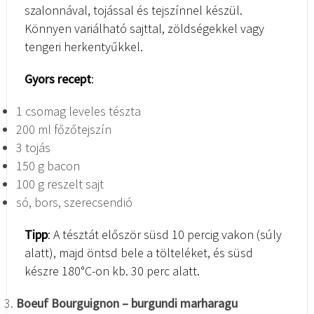
szalonnával, tojással és tejszínnel készül.
Könnyen variálható sajttal, zöldségekkel vagy
tengeri herkentyűkkel.
Gyors recept
:
1 csomag leveles tészta
200 ml főzőtejszín
3 tojás
150 g bacon
100 g reszelt sajt
só, bors, szerecsendió
Tipp
: A tésztát először süsd 10 percig vakon (súly
alatt), majd öntsd bele a tölteléket, és süsd
készre 180°C-on kb. 30 perc alatt.
Boeuf Bourguignon – burgundi marharagu