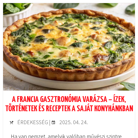
A FRANCIA GASZTRONÓMIA VARÁZSA – ÍZEK,
TÖRTÉNETEK ÉS RECEPTEK A SAJÁT KONYHÁNKBAN
ÉRDEKESSÉG
|
2025. 04. 24.
Ha van nemzet, amelyik valóban művészi szintre