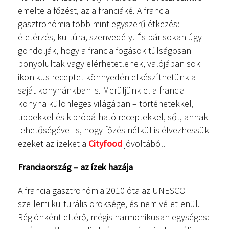
emelte a főzést, az a franciáké. A francia
gasztronómia több mint egyszerű étkezés:
életérzés, kultúra, szenvedély. És bár sokan úgy
gondolják, hogy a francia fogások túlságosan
bonyolultak vagy elérhetetlenek, valójában sok
ikonikus receptet könnyedén elkészíthetünk a
saját konyhánkban is. Merüljünk el a francia
konyha különleges világában – történetekkel,
tippekkel és kipróbálható receptekkel, sőt, annak
lehetőségével is, hogy főzés nélkül is élvezhessük
ezeket az ízeket a
Cityfood
jóvoltából.
Franciaország – az ízek hazája
A francia gasztronómia 2010 óta az UNESCO
szellemi kulturális öröksége, és nem véletlenül.
Régiónként eltérő, mégis harmonikusan egységes: