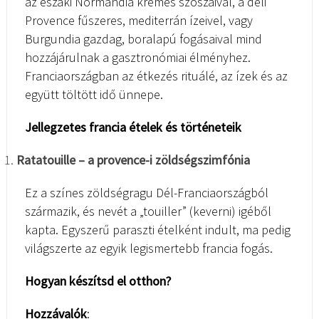
az északi Normandia krémes szószaival, a déli
Provence fűszeres, mediterrán ízeivel, vagy
Burgundia gazdag, boralapú fogásaival mind
hozzájárulnak a gasztronómiai élményhez.
Franciaországban az étkezés rituálé, az ízek és az
együtt töltött idő ünnepe.
Jellegzetes francia ételek és történeteik
Ratatouille – a provence-i zöldségszimfónia
Ez a színes zöldségragu Dél-Franciaországból
származik, és nevét a „touiller” (keverni) igéből
kapta. Egyszerű paraszti ételként indult, ma pedig
világszerte az egyik legismertebb francia fogás.
Hogyan készítsd el otthon?
Hozzávalók
: