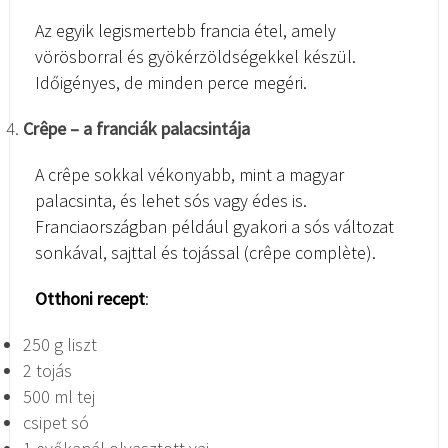
Az egyik legismertebb francia étel, amely
vörösborral és gyökérzöldségekkel készül.
Időigényes, de minden perce megéri.
Crêpe – a franciák palacsintája
A crêpe sokkal vékonyabb, mint a magyar
palacsinta, és lehet sós vagy édes is.
Franciaországban például gyakori a sós változat
sonkával, sajttal és tojással (crêpe complète).
Otthoni recept
:
250 g liszt
2 tojás
500 ml tej
csipet só