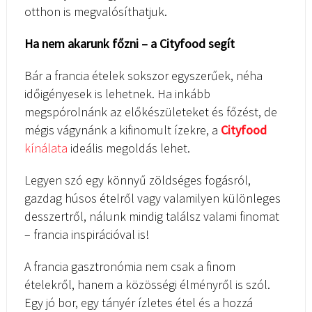
otthon is megvalósíthatjuk.
Ha nem akarunk főzni – a Cityfood segít
Bár a francia ételek sokszor egyszerűek, néha
időigényesek is lehetnek. Ha inkább
megspórolnánk az előkészületeket és főzést, de
mégis vágynánk a kifinomult ízekre, a
Cityfood
kínálata
ideális megoldás lehet.
Legyen szó egy könnyű zöldséges fogásról,
gazdag húsos ételről vagy valamilyen különleges
desszertről, nálunk mindig találsz valami finomat
– francia inspirációval is!
A francia gasztronómia nem csak a finom
ételekről, hanem a közösségi élményről is szól.
Egy jó bor, egy tányér ízletes étel és a hozzá