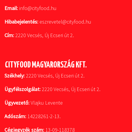
Email:
info@cityfood.hu
Hibabejelentés:
eszrevetel@cityfood.hu
Cím:
2220 Vecsés, Új Ecseri út 2.
CITYFOOD MAGYARORSZÁG KFT.
Székhely:
2220 Vecsés, Új Ecseri út 2.
Ügyfélszolgálat:
2220 Vecsés, Új Ecseri út 2.
Ügyvezető:
Vlajku Levente
Adószám:
14228261-2-13.
Cégjegyzék szám:
13-09-118378