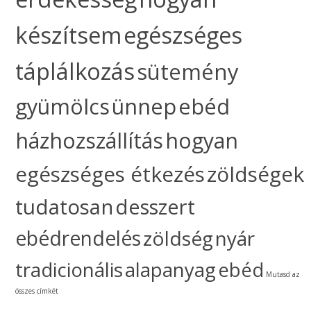
készítsem
egészséges
táplálkozás
sütemény
gyümölcs
ünnep
ebéd
házhozszállítás
hogyan
egészséges étkezés
zöldségek
tudatosan
desszert
ebédrendelés
zöldség
nyár
tradicionális
alapanyag
ebéd
Mutasd az
összes címkét