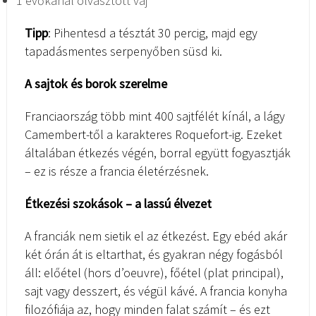
1 evőkanál olvasztott vaj
Tipp
: Pihentesd a tésztát 30 percig, majd egy
tapadásmentes serpenyőben süsd ki.
A sajtok és borok szerelme
Franciaország több mint 400 sajtfélét kínál, a lágy
Camembert-től a karakteres Roquefort-ig. Ezeket
általában étkezés végén, borral együtt fogyasztják
– ez is része a francia életérzésnek.
Étkezési szokások – a lassú élvezet
A franciák nem sietik el az étkezést. Egy ebéd akár
két órán át is eltarthat, és gyakran négy fogásból
áll: előétel (hors d’oeuvre), főétel (plat principal),
sajt vagy desszert, és végül kávé. A francia konyha
filozófiája az, hogy minden falat számít – és ezt