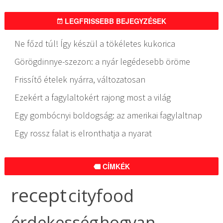
LEGFRISSEBB BEJEGYZÉSEK
Ne főzd túl! Így készül a tökéletes kukorica
Görögdinnye-szezon: a nyár legédesebb öröme
Frissítő ételek nyárra, változatosan
Ezekért a fagylaltokért rajong most a világ
Egy gombócnyi boldogság: az amerikai fagylaltnap
Egy rossz falat is elronthatja a nyarat
CÍMKÉK
recept
cityfood
érdekesség
hogyan