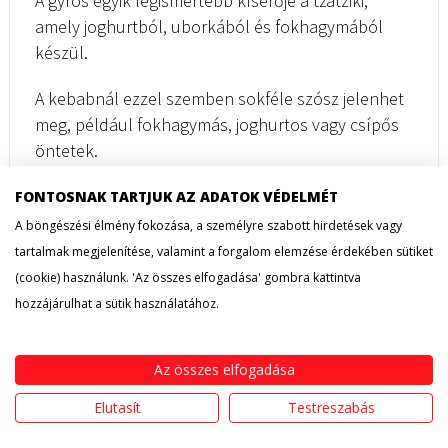
A gyros egyik legismertebb kísérője a tzatziki,
amely joghurtból, uborkából és fokhagymából
készül.
A kebabnál ezzel szemben sokféle szósz jelenhet
meg, például fokhagymás, joghurtos vagy csípős
öntetek.
Tálalás
FONTOSNAK TARTJUK AZ ADATOK VÉDELMÉT
A böngészési élmény fokozása, a személyre szabott hirdetések vagy
A görög gyrosban gyakran található
tartalmak megjelenítése, valamint a forgalom elemzése érdekében sütiket
hasábburgonya közvetlenül a pitában.
(cookie) használunk. 'Az összes elfogadása' gombra kattintva
hozzájárulhat a sütik használatához.
A kebab esetében ez ritkább, helyette többféle
zöldség és saláta kerül a lepénybe vagy a dürüm
tekercsbe.
Az összes elfogadása
Elutasít
Testreszabás
Akkor melyik a jobb?