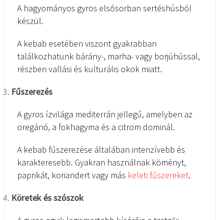
A hagyományos gyros elsősorban sertéshúsból
készül.
A kebab esetében viszont gyakrabban
találkozhatunk bárány-, marha- vagy borjúhússal,
részben vallási és kulturális okok miatt.
Fűszerezés
A gyros ízvilága mediterrán jellegű, amelyben az
oregánó, a fokhagyma és a citrom dominál.
A kebab fűszerezése általában intenzívebb és
karakteresebb. Gyakran használnak köményt,
paprikát, koriandert vagy más
keleti fűszereket
.
Köretek és szószok