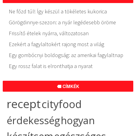
Ne főzd túl! Így készül a tökéletes kukorica
Görögdinnye-szezon: a nyár legédesebb öröme
Frissítő ételek nyárra, változatosan
Ezekért a fagylaltokért rajong most a világ
Egy gombócnyi boldogság: az amerikai fagylaltnap
Egy rossz falat is elronthatja a nyarat
CÍMKÉK
recept
cityfood
érdekesség
hogyan