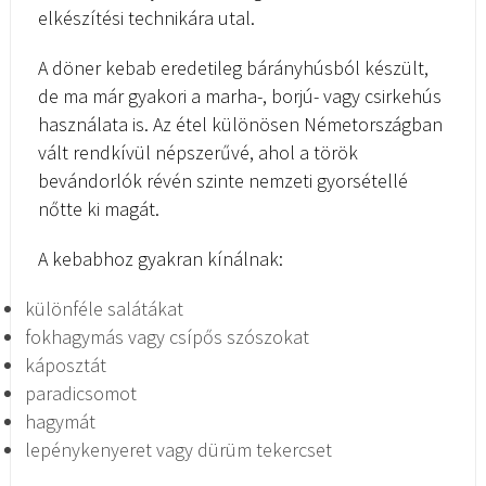
elkészítési technikára utal.
A döner kebab eredetileg bárányhúsból készült,
de ma már gyakori a marha-, borjú- vagy csirkehús
használata is. Az étel különösen Németországban
vált rendkívül népszerűvé, ahol a török
bevándorlók révén szinte nemzeti gyorsétellé
nőtte ki magát.
A kebabhoz gyakran kínálnak:
különféle salátákat
fokhagymás vagy csípős szószokat
káposztát
paradicsomot
hagymát
lepénykenyeret vagy dürüm tekercset