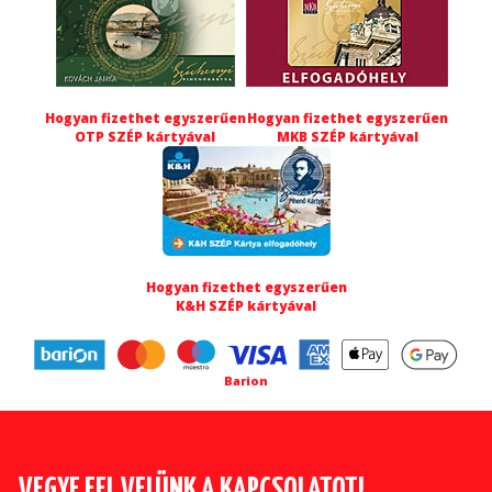
Hogyan fizethet egyszerűen
Hogyan fizethet egyszerűen
OTP SZÉP kártyával
MKB SZÉP kártyával
Hogyan fizethet egyszerűen
K&H SZÉP kártyával
Barion
VEGYE FEL VELÜNK A KAPCSOLATOT!