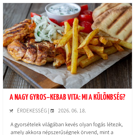
A NAGY GYROS–KEBAB VITA: MI A KÜLÖNBSÉG?
ÉRDEKESSÉG
|
2026. 06. 18.
A gyorsételek világában kevés olyan fogás létezik,
amely akkora népszerűségnek örvend, mint a