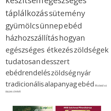
készítsem
egészséges
táplálkozás
sütemény
gyümölcs
ünnep
ebéd
házhozszállítás
hogyan
egészséges étkezés
zöldségek
tudatosan
desszert
ebédrendelés
zöldség
nyár
tradicionális
alapanyag
ebéd
Mutasd az
összes címkét