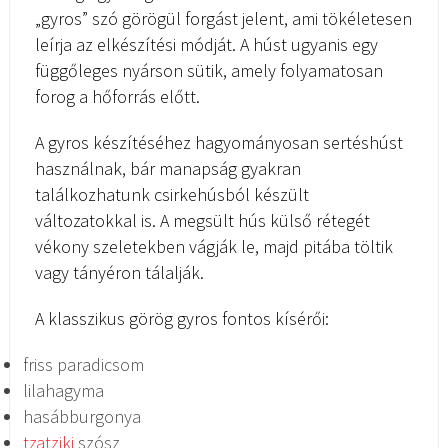
„gyros” szó görögül forgást jelent, ami tökéletesen
leírja az elkészítési módját. A húst ugyanis egy
függőleges nyárson sütik, amely folyamatosan
forog a hőforrás előtt.
A gyros készítéséhez hagyományosan sertéshúst
használnak, bár manapság gyakran
találkozhatunk csirkehúsból készült
változatokkal is. A megsült hús külső rétegét
vékony szeletekben vágják le, majd pitába töltik
vagy tányéron tálalják.
A klasszikus görög gyros fontos kísérői:
friss paradicsom
lilahagyma
hasábburgonya
tzatziki
szósz