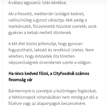
A válasz egyszerű: ízlés kérdése.
Aki a frissebb, mediterrán ízvilágot kedveli,
valószínűleg a gyrost választja. Akik pedig a
markánsabb, fűszeresebb húsokat szeretik, azok
gyakran a kebab mellett döntenek.
A két étel közös jellemzője, hogy gyorsan
fogyasztható, laktató és rendkívül ízletes. Nem
véletlen, hogy évtizedek óta töretlen
népszerűségnek örvendenek szerte a világon.
Ha nincs kedved főzni, a Cityfoodnál számos
finomság vár
Bármennyire is szeretjük a különleges fogásokat,
a hétköznapok rohanásában nem mindig jut idő a
főzésre vagy az alapanyagok beszerzésére.