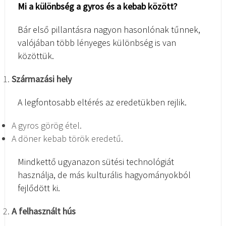
Mi a különbség a gyros és a kebab között?
Bár első pillantásra nagyon hasonlónak tűnnek,
valójában több lényeges különbség is van
közöttük.
Származási hely
A legfontosabb eltérés az eredetükben rejlik.
A gyros görög étel.
A döner kebab török eredetű.
Mindkettő ugyanazon sütési technológiát
használja, de más kulturális hagyományokból
fejlődött ki.
A felhasznált hús