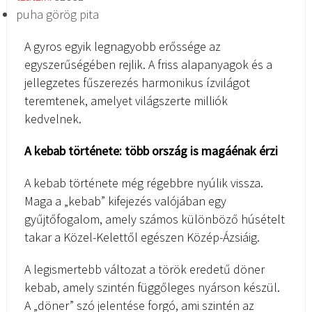
puha görög pita
A gyros egyik legnagyobb erőssége az
egyszerűségében rejlik. A friss alapanyagok és a
jellegzetes fűszerezés harmonikus ízvilágot
teremtenek, amelyet világszerte milliók
kedvelnek.
A kebab története: több ország is magáénak érzi
A kebab története még régebbre nyúlik vissza.
Maga a „kebab” kifejezés valójában egy
gyűjtőfogalom, amely számos különböző húsételt
takar a Közel-Kelettől egészen Közép-Ázsiáig.
A legismertebb változat a török eredetű döner
kebab, amely szintén függőleges nyárson készül.
A „döner” szó jelentése forgó, ami szintén az